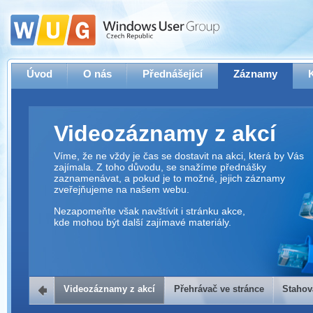
Úvod
O nás
Přednášející
Záznamy
Videozáznamy z akcí
Víme, že ne vždy je čas se dostavit na akci, která by Vás
zajímala. Z toho důvodu, se snažíme přednášky
zaznamenávat, a pokud je to možné, jejich záznamy
zveřejňujeme na našem webu.
Nezapomeňte však navštívit i stránku akce,
kde mohou být další zajímavé materiály.
Videozáznamy z akcí
Přehrávač ve stránce
Stahov
Přehrávač ve stránce