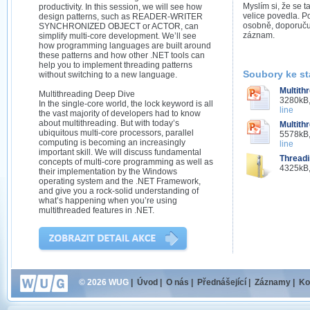
Myslím si, že se 
productivity. In this session, we will see how
velice povedla. P
design patterns, such as READER-WRITER
osobně, doporučuj
SYNCHRONIZED OBJECT or ACTOR, can
záznam.
simplify multi-core development. We’ll see
how programming languages are built around
these patterns and how other .NET tools can
help you to implement threading patterns
Soubory ke st
without switching to a new language.
Multith
Multithreading Deep Dive
3280kB,
In the single-core world, the lock keyword is all
line
the vast majority of developers had to know
about multithreading. But with today’s
Multith
ubiquitous multi-core processors, parallel
5578kB,
computing is becoming an increasingly
line
important skill. We will discuss fundamental
Threadi
concepts of multi-core programming as well as
4325kB,
their implementation by the Windows
operating system and the .NET Framework,
and give you a rock-solid understanding of
what’s happening when you’re using
multithreaded features in .NET.
© 2026 WUG
|
Úvod
|
O nás
|
Přednášející
|
Záznamy
|
Ko