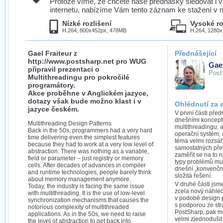
Protože víme, že chcete naše přednášky sledovat i v
internetu, nabízíme Vám tento záznam ke stažení v n
Nízké rozlišení
Vysoké ro
H.264, 800x452px, 478MB
H.264, 1280
Gael Fraiteur z
Přednášející
http://www.postsharp.net pro WUG
Gael
připravil prezentaci o
Post
Multithreadingu pro pokročilé
programátory.
Akce proběhne v Anglickém jazyce,
dotazy však bude možno klast i v
Ohlédnutí za 
jazyce českém.
V první části pře
dnešními koncepty
Multithreading Design Patterns
multithreadingu, 
Back in the 50s, programmers had a very hard
operační systém, 
time delivering even the simplest features
téma velmi rozsáhl
because they had to work at a very low level of
samostatných pře
abstraction. There was nothing as a variable,
zaměřit se na to n
field or parameter – just registry or memory
typy problémů musí
cells. After decades of advances in compiler
dnešní „konvenčn
and runtime technologies, people barely think
složitá řešení.
about memory management anymore.
V druhé části jsm
Today, the industry is facing the same issue
zcela nový náhled
with multithreading. It is the use of low-level
v podobě design p
synchronization mechanisms that causes the
s podporou ze str
notorious complexity of multithreaded
PostSharp, pak m
applications. As in the 50s, we need to raise
velmi zjednodušit
the level of abstraction to get back into