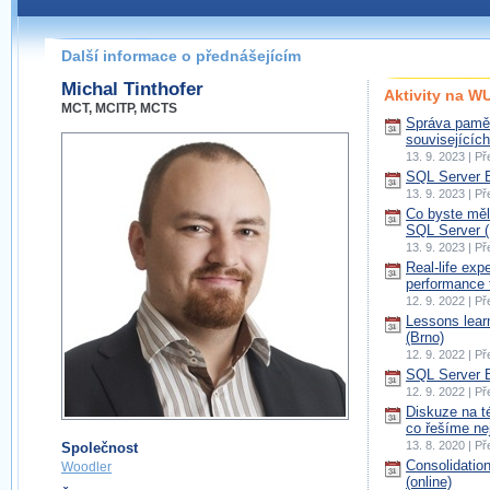
Další informace o přednášejícím
Michal Tinthofer
Aktivity na 
MCT, MCITP, MCTS
Správa pamět
souvisejícíc
13. 9. 2023 | P
SQL Server 
13. 9. 2023 | P
Co byste měl
SQL Server (
13. 9. 2023 | P
Real-life ex
performance 
12. 9. 2022 | P
Lessons lear
(Brno)
12. 9. 2022 | P
SQL Server 
12. 9. 2022 | P
Diskuze na t
co řešíme nej
13. 8. 2020 | P
Společnost
Consolidation
Woodler
(online)