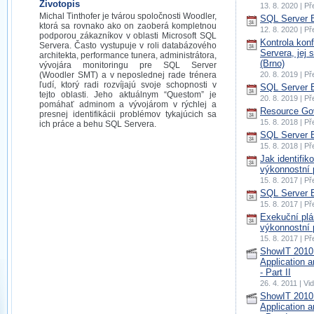
Životopis
13. 8. 2020 | P
Michal Tinthofer je tvárou spoločnosti Woodler,
SQL Server B
ktorá sa rovnako ako on zaoberá kompletnou
12. 8. 2020 | P
podporou zákazníkov v oblasti Microsoft SQL
Kontrola kon
Servera. Často vystupuje v roli databázového
Servera, jej 
architekta, performance tunera, administrátora,
(Brno)
vývojára monitoringu pre SQL Server
(Woodler SMT) a v neposlednej rade trénera
20. 8. 2019 | P
ľudí, ktorý radi rozvíjajú svoje schopnosti v
SQL Server 
tejto oblasti. Jeho aktuálnym “Questom” je
20. 8. 2019 | P
pomáhať adminom a vývojárom v rýchlej a
Resource Gov
presnej identifikácii problémov tykajúcich sa
15. 8. 2018 | P
ich práce a behu SQL Servera.
SQL Server 
15. 8. 2018 | P
Jak identifik
výkonnostní 
15. 8. 2017 | P
SQL Server 
15. 8. 2017 | P
Exekuční plán
výkonnostní 
15. 8. 2017 | P
ShowIT 2010:
Application 
- Part II
26. 4. 2011 | V
ShowIT 2010:
Application 