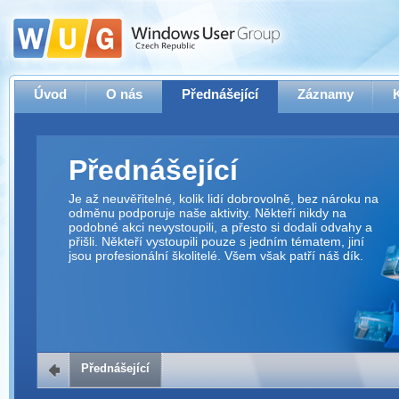
Úvod
O nás
Přednášející
Záznamy
Přednášející
Je až neuvěřitelné, kolik lidí dobrovolně, bez nároku na
odměnu podporuje naše aktivity. Někteří nikdy na
podobné akci nevystoupili, a přesto si dodali odvahy a
přišli. Někteří vystoupili pouze s jedním tématem, jiní
jsou profesionální školitelé. Všem však patří náš dík.
Přednášející