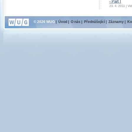
- Part I
23. 4. 2011 | V
© 2026 WUG
|
Úvod
|
O nás
|
Přednášející
|
Záznamy
|
Ko