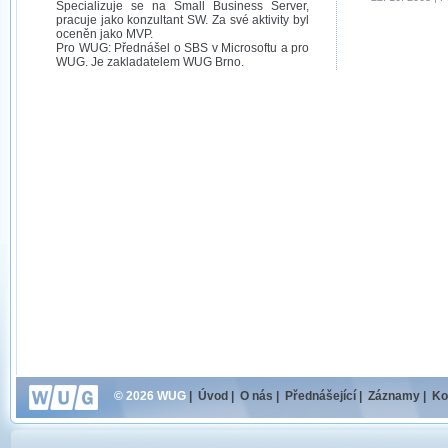
Specializuje se na Small Business Server,
pracuje jako konzultant SW. Za své aktivity byl
oceněn jako MVP.
Pro WUG: Přednášel o SBS v Microsoftu a pro
WUG. Je zakladatelem WUG Brno.
© 2026 WUG
|
Úvod
|
O nás
|
Přednášející
|
Záznamy
|
Ko