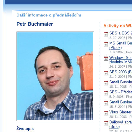
Další informace o přednášejícím
Petr Buchmaier
Aktivity na 
SBS a EBS 2
2. 10. 2008 | P
MS Small Bu
(Písek)
7. 6. 2007 | Př
Windows Serv
Novinky MMC
24. 1. 2007 | P
SBS 2003 (B
21. 9. 2006 | P
Small Bussin
18. 11. 2005 | 
SBS - Předst
5. 9. 2005 | Př
Small Busine
15. 5. 2004 | P
Virus Blaster
20. 11. 2003 | 
Dálková spr
(Brno)
Životopis
22. 10. 2003 | 