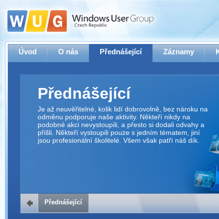
Úvod
O nás
Přednášející
Záznamy
Přednášející
Je až neuvěřitelné, kolik lidí dobrovolně, bez nároku na
odměnu podporuje naše aktivity. Někteří nikdy na
podobné akci nevystoupili, a přesto si dodali odvahy a
přišli. Někteří vystoupili pouze s jedním tématem, jiní
jsou profesionální školitelé. Všem však patří náš dík.
Přednášející