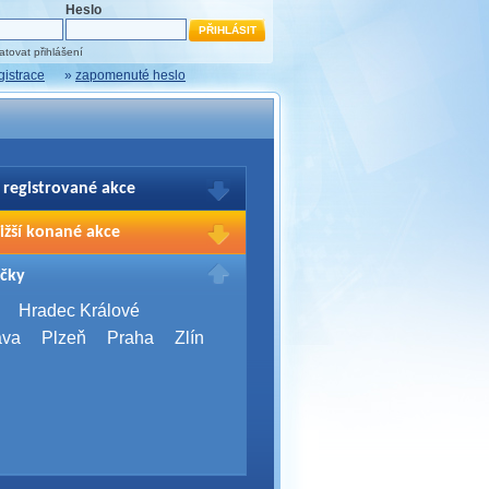
Heslo
tovat přihlášení
gistrace
»
zapomenuté heslo
 registrované akce
brazení Vašich registrací na akce
ižší konané akce
sím přihlašte.
2026,
Brno
čky
Days 2026
2026,
Brno
Hradec Králové
Server Bootcamp 2026
ava
Plzeň
Praha
Zlín