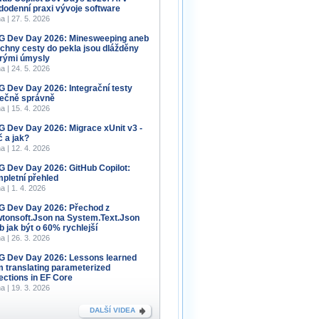
dodenní praxi vývoje software
a | 27. 5. 2026
 Dev Day 2026: Minesweeping aneb
chny cesty do pekla jsou dlážděny
rými úmysly
a | 24. 5. 2026
 Dev Day 2026: Integrační testy
ečně správně
a | 15. 4. 2026
 Dev Day 2026: Migrace xUnit v3 -
č a jak?
a | 12. 4. 2026
 Dev Day 2026: GitHub Copilot:
pletní přehled
a | 1. 4. 2026
 Dev Day 2026: Přechod z
tonsoft.Json na System.Text.Json
b jak být o 60% rychlejší
a | 26. 3. 2026
 Dev Day 2026: Lessons learned
m translating parameterized
lections in EF Core
a | 19. 3. 2026
DALŠÍ VIDEA