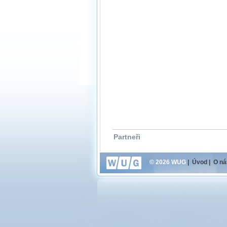
Partneři
© 2026 WUG
|
Úvod
|
O ná