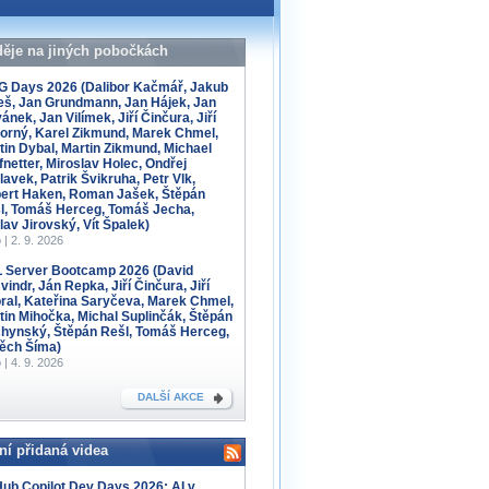
děje na jiných pobočkách
 Days 2026 (Dalibor Kačmář, Jakub
eš, Jan Grundmann, Jan Hájek, Jan
ánek, Jan Vilímek, Jiří Činčura, Jiří
orný, Karel Zikmund, Marek Chmel,
tin Dybal, Martin Zikmund, Michael
fnetter, Miroslav Holec, Ondřej
lavek, Patrik Švikruha, Petr Vlk,
ert Haken, Roman Jašek, Štěpán
l, Tomáš Herceg, Tomáš Jecha,
lav Jirovský, Vít Špalek)
 | 2. 9. 2026
 Server Bootcamp 2026 (David
indr, Ján Repka, Jiří Činčura, Jiří
ral, Kateřina Saryčeva, Marek Chmel,
tin Mihočka, Michal Suplinčák, Štěpán
hynský, Štěpán Rešl, Tomáš Herceg,
těch Šíma)
 | 4. 9. 2026
DALŠÍ AKCE
ní přidaná videa
Hub Copilot Dev Days 2026: AI v