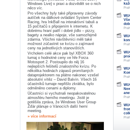
Windows Live) v praxi a dozvědět se o nich
kaž
něco víc.
Prah
Pro všechny byly také připraveny závody
WUG
autíček na dálkové ovládání System Center
Vše
Racing, hra InkBall na interaktivní tabuli a
dob
15 počítačů s připojením k internetu. K
Prah
dobrému hraní patří i dobré jídlo – pizzy,
bagety a nealko nápoje, vše samozřejmě
WUG
zdarma. Všichni návštěvníci měli také
kon
možnost zúčastnit se kvízu o zajímavé
Prah
ceny na jednotlivých stanovištích.
WUG
Vrcholem celé akce pak byl XBOX 360
pro
turnaj o hodnotné ceny ve hře Forza
Prah
Motosport 2. Postoupilo do něj 16
nejlepších řešitelů znalostního kvízu. Po
WUG
několika hodinách zápasů promítaných
Kom
dataprojektorem na plátno nakonec vzešel
Prah
absolutní vítěz – David Balvín. Všech 16
účastníků turnaje nepřišlo zkrátka, bylo
WUG
odměněno cenami a diplomy.
New
ane
Účastníci si vychutnali neopakovatelnou
Prah
atmosféru herního meetingu. Jistě je
potěšila zpráva, že Windows User Group
WUG
Žďár plánuje o Vánocích další herní
fro
meeting.
col
» více informací
Prah