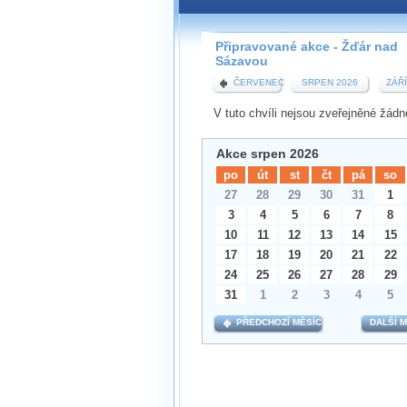
Pokud máte jakýkoliv dotaz na
pobočky, prosím neváhejte ná
Připravované akce - Žďár nad
zdar@wug.cz
Sázavou
ČERVENEC
SRPEN 2026
ZÁŘÍ
V tuto chvíli nejsou zveřejněné žádn
Akce srpen 2026
po
út
st
čt
pá
so
27
28
29
30
31
1
3
4
5
6
7
8
10
11
12
13
14
15
17
18
19
20
21
22
24
25
26
27
28
29
31
1
2
3
4
5
PŘEDCHOZÍ MĚSÍC
DALŠÍ 