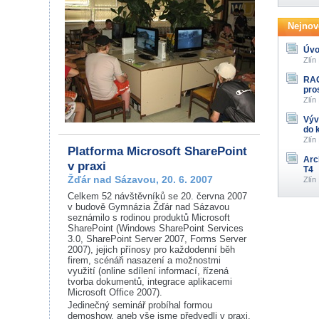
Nejnově
Úvo
Zlín
RAG
pro
Zlín
Výv
do 
Zlín
Platforma Microsoft SharePoint
Arc
v praxi
T4
Žďár nad Sázavou, 20. 6. 2007
Zlín
Celkem 52 návštěvníků se 20. června 2007
v budově Gymnázia Žďár nad Sázavou
seznámilo s rodinou produktů Microsoft
SharePoint (Windows SharePoint Services
3.0, SharePoint Server 2007, Forms Server
2007), jejich přínosy pro každodenní běh
firem, scénáři nasazení a možnostmi
využití (online sdílení informací, řízená
tvorba dokumentů, integrace aplikacemi
Microsoft Office 2007).
Jedinečný seminář probíhal formou
demoshow, aneb vše jsme předvedli v praxi.