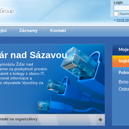
Login
Zapama
»
nová re
jící
Záznamy
Kontakt
Moje
ár nad Sázavou
Pro zo
Nejbl
se pro
ymnáziu Žďár nad
eme za poskytnutí prostor.
2. 9. 
Pobo
námit s kolegy z oboru IT,
WUG 
t nové informace a
4. 9. 
Brno
ro obyvatele Vysočiny za
SQL 
Ostr
ntakt na organizátory
organizátory