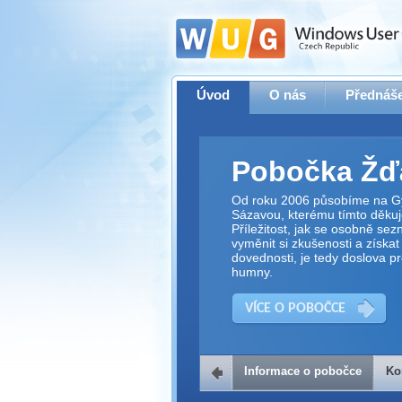
Úvod
O nás
Přednáše
Pobočka Žď
Od roku 2006 působíme na G
Sázavou, kterému tímto děkuj
Příležitost, jak se osobně sez
vyměnit si zkušenosti a získa
dovednosti, je tedy doslova p
humny.
VÍCE O POBOČCE
Informace o pobočce
Ko
Kontakt na 