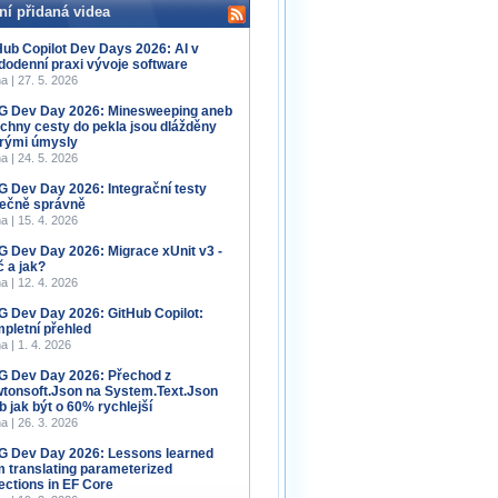
ní přidaná videa
Hub Copilot Dev Days 2026: AI v
dodenní praxi vývoje software
a | 27. 5. 2026
 Dev Day 2026: Minesweeping aneb
chny cesty do pekla jsou dlážděny
rými úmysly
a | 24. 5. 2026
 Dev Day 2026: Integrační testy
ečně správně
a | 15. 4. 2026
 Dev Day 2026: Migrace xUnit v3 -
č a jak?
a | 12. 4. 2026
 Dev Day 2026: GitHub Copilot:
pletní přehled
a | 1. 4. 2026
 Dev Day 2026: Přechod z
tonsoft.Json na System.Text.Json
b jak být o 60% rychlejší
a | 26. 3. 2026
 Dev Day 2026: Lessons learned
m translating parameterized
lections in EF Core