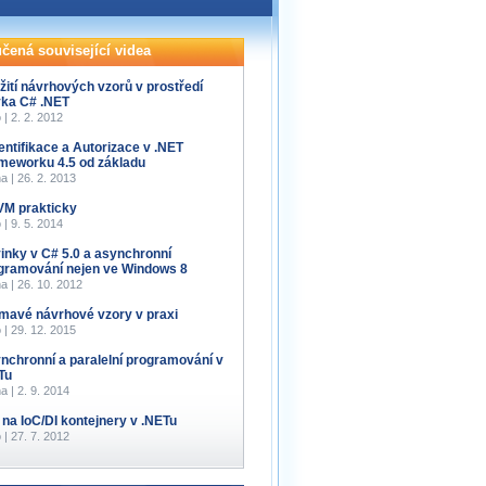
čená související videa
žití návrhových vzorů v prostředí
yka C# .NET
 | 2. 2. 2012
entifikace a Autorizace v .NET
meworku 4.5 od základu
a | 26. 2. 2013
M prakticky
 | 9. 5. 2014
inky v C# 5.0 a asynchronní
gramování nejen ve Windows 8
a | 26. 10. 2012
ímavé návrhové vzory v praxi
 | 29. 12. 2015
nchronní a paralelní programování v
Tu
a | 2. 9. 2014
 na IoC/DI kontejnery v .NETu
 | 27. 7. 2012