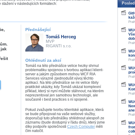
Posled
stažení v následujících formátech:
Git
kaž
Prah
ie,
Přednášející
WUG
Vše
Tomáš Herceg
dob
MVP
Prah
tům.
RIGANTI s.r.o.
 jak
WUG
kon
ešit
Ohlédnutí za akcí
Prah
Tomáš na této přednášce velice hezky shrnul
WUG
problematiku spojenou s tvorbou aplikací klient-
pro
server a jakým způsobem mohou WCF RIA
Prah
Services výrazně zjednodušit vývoj těchto
aplikací. Na této přednášce se mi velice líbily
WUG
praktické ukázky, kdy Tomáš ukázal komplexní
Kom
příklad, který si nyní můžete stáhnout, na kterém
Prah
neprezentoval jen samotnou technologii, ale
současně i best practices s ní spojené.
WUG
New
Pokud zvažujete tvorbu klientské aplikace, která
ane
se bude připojovat na vaše webové služby,
Prah
doporučuji tuto přednášku shlédnout alespoň ze
záznamu (bude dostupný v řádu dnů), který jsme
WUG
díky podpoře společnosti
Czech Computer
měli
fro
čím natočit.
col