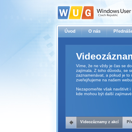
Úvod
O nás
Přednáše
Videozáznam
Víme, že ne vždy je čas se dos
zajímala. Z toho důvodu, se 
zaznamenávat, a pokud je to 
zveřejňujeme na našem webu
Nezapomeňte však navštívit i 
kde mohou být další zajímavé 
Videozáznamy z akcí
Př
Přehrávač v