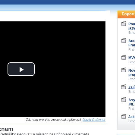
te pohodlně sledovat
našeho
HTML 5
nebo
Doporu
 základě toho, jaké
Pou
jaz
hlížeč, který přehrávač
Brno
ledovat v nejvyšší
Aut
Fra
Prah
MVV
Brno
záznamů
Nov
Play
pro
at záznamy i v místech,
Prah
u, což současný přehrávač
Video
me stahování vybraných
Zaj
Brno
Asy
storicky uložené
.NE
 pro stahování,
Prah
e.
Jak
Záznam pro Vás zpracoval a připravil:
David Gešvindr
Brno
áznam
řednášky sledovat i v místech bez připojení k internetu,