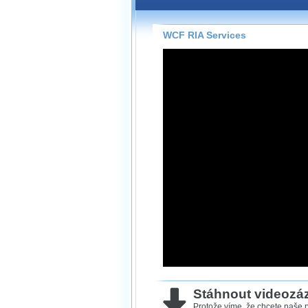
Záznamy na našem webu může
přímo na stránce s využitím 
Silverlight
přehrávače.
WCF RIA Services
Stránka se sama rozhodne, na
technologie podporuje Váš pro
použít, abyste záznam mohli s
možné kvalitě.
Stahování 
Víme, že občas chcete sledov
kde není připojení k internet
neumožňuje, proto umožňuje
záznamů.
Velmi staré záznamy máme hi
ve formátu, který není vhodný
proto je ke stažení nenabízím
Stáhnout videoz
Protože víme, že chcete naše p