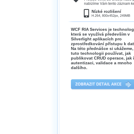
nabízíme Vám tento záznam ke 
Nízké rozlišení
H.264, 800x452px, 249MB
WCF RIA Services je technolog
která se využívá především v
Silverlight aplikacích pro
zprostředkování přístupu k da
Na této přednášce si ukážeme,
tuto technologii používat, jak
publikovat CRUD operace, jak ř
autentizaci, validace a mnoho
dalšího.