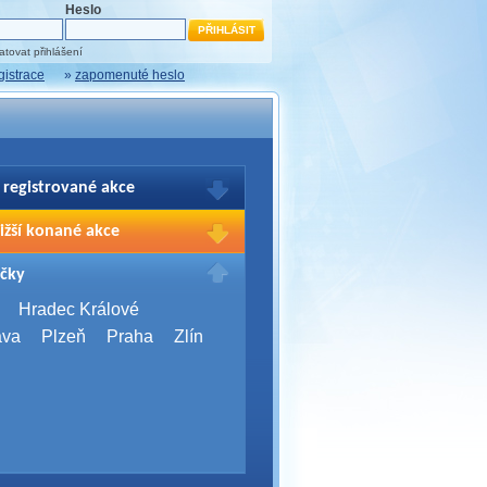
Heslo
tovat přihlášení
gistrace
»
zapomenuté heslo
 registrované akce
brazení Vašich registrací na akce
ižší konané akce
sím přihlašte.
2026,
Brno
čky
Days 2026
2026,
Brno
Hradec Králové
Server Bootcamp 2026
ava
Plzeň
Praha
Zlín