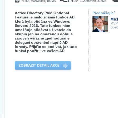
H.264, 800x368px, 102MB
H.264, 1920x884px, 316MB
Active Directory PAM Optional
Přednášející
Feature je málo známá funkce AD,
Mich
která byla přidána ve Windows
MVP
Serveru 2016. Tato funkce nám
Spec
umožňuje přidávat uživatele do
skupin jen na omezenou dobu a
zároveň výrazně zjednodušuje
delegaci oprávnění napříč AD
foresty. Přijďte se podívat, jak tuto
funkci použít i ve vašem AD.