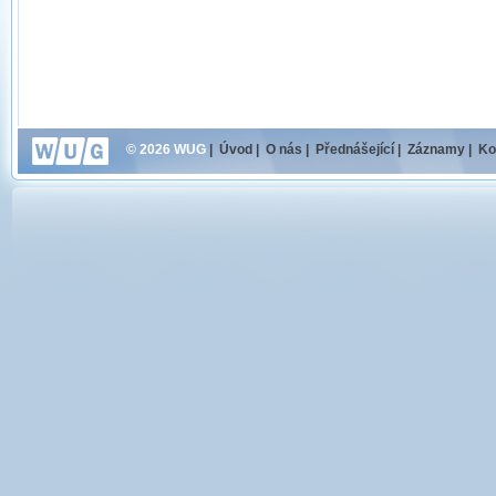
© 2026 WUG
|
Úvod
|
O nás
|
Přednášející
|
Záznamy
|
Ko