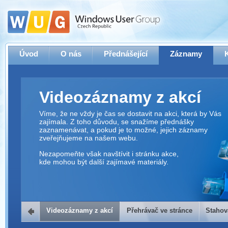
Úvod
O nás
Přednášející
Záznamy
Videozáznamy z akcí
Víme, že ne vždy je čas se dostavit na akci, která by Vás
zajímala. Z toho důvodu, se snažíme přednášky
zaznamenávat, a pokud je to možné, jejich záznamy
zveřejňujeme na našem webu.
Nezapomeňte však navštívit i stránku akce,
kde mohou být další zajímavé materiály.
Videozáznamy z akcí
Přehrávač ve stránce
Stahov
Přehrávač ve stránce