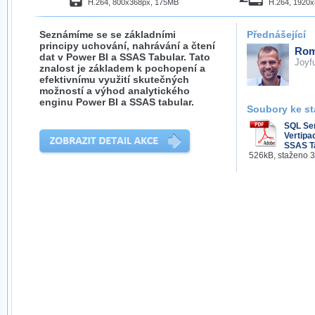
H.264, 800x368px, 175MB
H.264, 1920
Seznámíme se se základními
Přednášející
principy uchování, nahrávání a čtení
Rom
dat v Power BI a SSAS Tabular. Tato
Joyf
znalost je základem k pochopení a
efektivnímu využití skutečných
možností a výhod analytického
enginu Power BI a SSAS tabular.
Soubory ke st
SQL Se
Vertipaq
SSAS Ta
526kB, staženo 