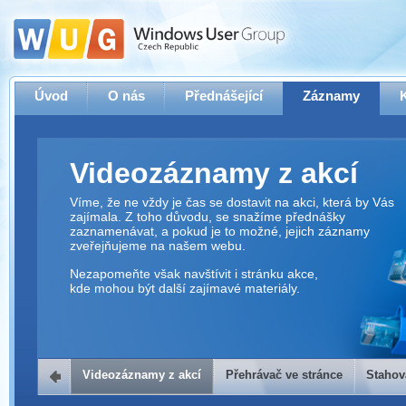
Úvod
O nás
Přednášející
Záznamy
Videozáznamy z akcí
Víme, že ne vždy je čas se dostavit na akci, která by Vás
zajímala. Z toho důvodu, se snažíme přednášky
zaznamenávat, a pokud je to možné, jejich záznamy
zveřejňujeme na našem webu.
Nezapomeňte však navštívit i stránku akce,
kde mohou být další zajímavé materiály.
Videozáznamy z akcí
Přehrávač ve stránce
Stahov
Přehrávač ve stránce