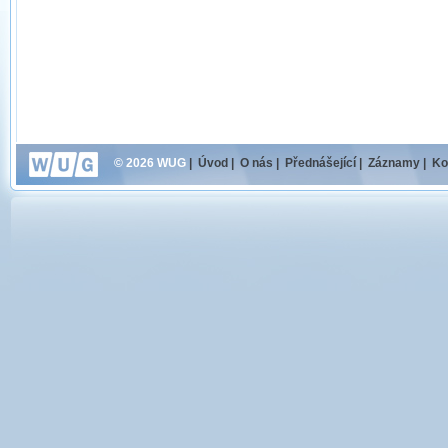
© 2026 WUG
|
Úvod
|
O nás
|
Přednášející
|
Záznamy
|
Ko