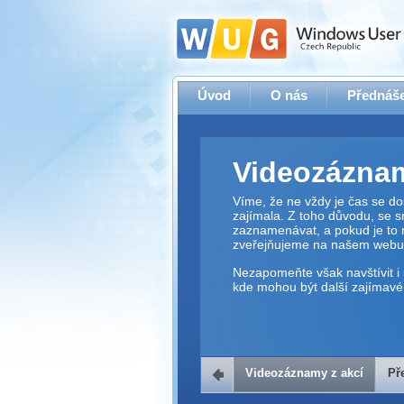
Úvod
O nás
Přednáše
Videozáznam
Víme, že ne vždy je čas se dos
zajímala. Z toho důvodu, se 
zaznamenávat, a pokud je to 
zveřejňujeme na našem webu
Nezapomeňte však navštívit i 
kde mohou být další zajímavé 
Videozáznamy z akcí
Př
Přehrávač v