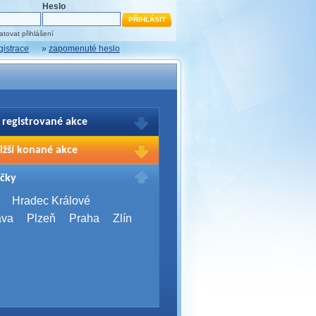
Heslo
tovat přihlášení
gistrace
»
zapomenuté heslo
 registrované akce
brazení Vašich registrací na akce
ižší konané akce
sím přihlašte.
2026,
Brno
čky
Days 2026
2026,
Brno
Hradec Králové
Server Bootcamp 2026
ava
Plzeň
Praha
Zlín