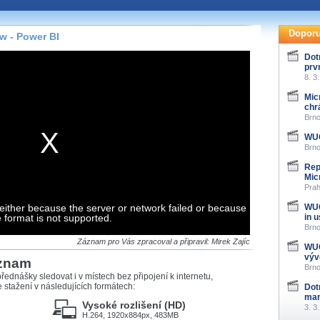
te pohodlně sledovat
našeho
HTML 5
nebo
Doporu
ow - Power BI
 základě toho, jaké
Dot
prv
hlížeč, který přehrávač
8. 3
ledovat v nejvyšší
Mic
chr
Brno
WUG
Brno
záznamů
Rep
Mic
at záznamy i v místech,
Prah
u, což současný přehrávač
either because the server or network failed or because
me stahování vybraných
WUG
e format is not supported.
in 
Brno
storicky uložené
Záznam pro Vás zpracoval a připravil: Mirek Zajíc
WUG
 pro stahování,
výv
áznam
e.
Brno
řednášky sledovat i v místech bez připojení k internetu,
stažení v následujících formátech:
Dot
man
Vysoké rozlišení (HD)
3. 3
H.264, 1920x884px, 483MB