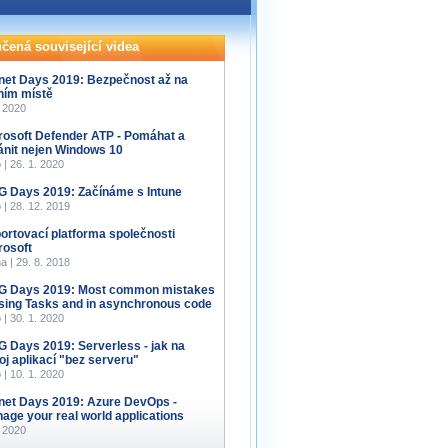
čená související videa
net Days 2019: Bezpečnost až na
ním místě
. 2020
rosoft Defender ATP - Pomáhat a
ánit nejen Windows 10
 | 26. 1. 2020
 Days 2019: Začínáme s Intune
 | 28. 12. 2019
ortovací platforma společnosti
rosoft
a | 29. 8. 2018
 Days 2019: Most common mistakes
using Tasks and in asynchronous code
 | 30. 1. 2020
 Days 2019: Serverless - jak na
oj aplikací "bez serveru"
 | 10. 1. 2020
net Days 2019: Azure DevOps -
age your real world applications
. 2020