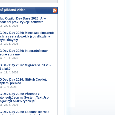
ní přidaná videa
Hub Copilot Dev Days 2026: AI v
dodenní praxi vývoje software
a | 27. 5. 2026
 Dev Day 2026: Minesweeping aneb
chny cesty do pekla jsou dlážděny
rými úmysly
a | 24. 5. 2026
 Dev Day 2026: Integrační testy
ečně správně
a | 15. 4. 2026
 Dev Day 2026: Migrace xUnit v3 -
č a jak?
a | 12. 4. 2026
 Dev Day 2026: GitHub Copilot:
pletní přehled
a | 1. 4. 2026
 Dev Day 2026: Přechod z
tonsoft.Json na System.Text.Json
b jak být o 60% rychlejší
a | 26. 3. 2026
 Dev Day 2026: Lessons learned