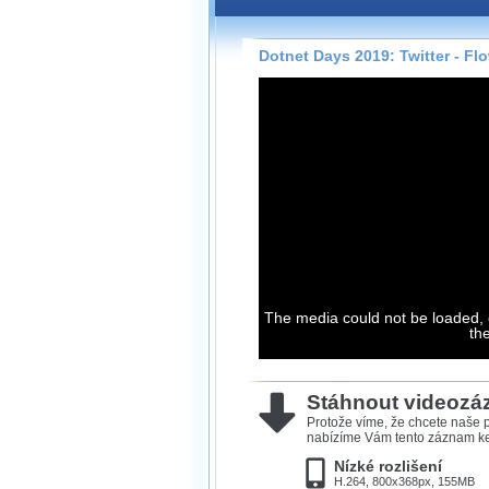
Záznamy na našem webu může
přímo na stránce s využitím 
Silverlight
přehrávače.
Dotnet Days 2019: Twitter - Fl
Stránka se sama rozhodne, na
technologie podporuje Váš pro
použít, abyste záznam mohli s
možné kvalitě.
Stahování 
Víme, že občas chcete sledov
kde není připojení k internet
The media could not be loaded, 
neumožňuje, proto umožňuje
th
záznamů.
Velmi staré záznamy máme hi
ve formátu, který není vhodný
Stáhnout videoz
proto je ke stažení nenabízím
Protože víme, že chcete naše p
nabízíme Vám tento záznam ke 
Nízké rozlišení
H.264, 800x368px, 155MB