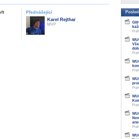
ft
Přednášející
Posled
Karel Rejthar
Git
MVP
kaž
Prah
WUG
Vše
dob
Prah
WUG
kon
Prah
WUG
pro
Prah
WUG
Kom
Prah
WUG
New
ane
Prah
WUG