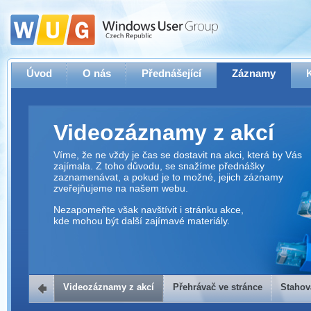
Úvod
O nás
Přednášející
Záznamy
Videozáznamy z akcí
Víme, že ne vždy je čas se dostavit na akci, která by Vás
zajímala. Z toho důvodu, se snažíme přednášky
zaznamenávat, a pokud je to možné, jejich záznamy
zveřejňujeme na našem webu.
Nezapomeňte však navštívit i stránku akce,
kde mohou být další zajímavé materiály.
Videozáznamy z akcí
Přehrávač ve stránce
Stahov
Přehrávač ve stránce