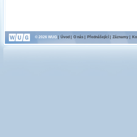
© 2026 WUG
|
Úvod
|
O nás
|
Přednášející
|
Záznamy
|
Ko