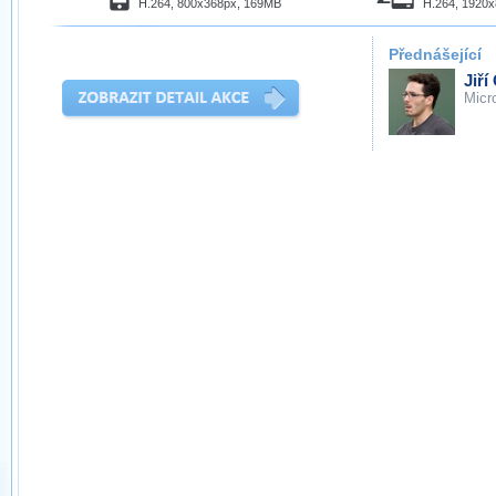
H.264, 800x368px, 169MB
H.264, 1920
Přednášející
Jiří
Micr