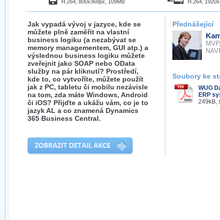
H.264, 800x368px, 109MB
H.264, 1920
Jak vypadá vývoj v jazyce, kde se
Přednášející
můžete plně zaměřit na vlastní
Kam
business logiku (a nezabývat se
MVP
memory managementem, GUI atp.) a
NAV
výslednou business logiku můžete
zveřejnit jako SOAP nebo OData
služby na pár kliknutí? Prostředí,
Soubory ke st
kde to, co vytvoříte, můžete použít
jak z PC, tabletu či mobilu nezávisle
WUG Da
na tom, zda máte Windows, Android
ERP sys
249kB, 
či iOS? Přijďte a ukážu vám, co je to
jazyk AL a co znamená Dynamics
365 Business Central.