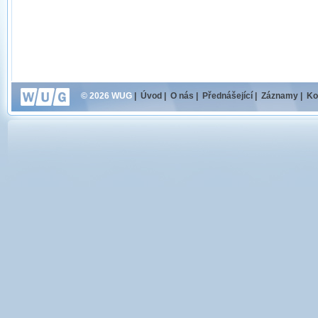
© 2026 WUG
|
Úvod
|
O nás
|
Přednášející
|
Záznamy
|
Ko