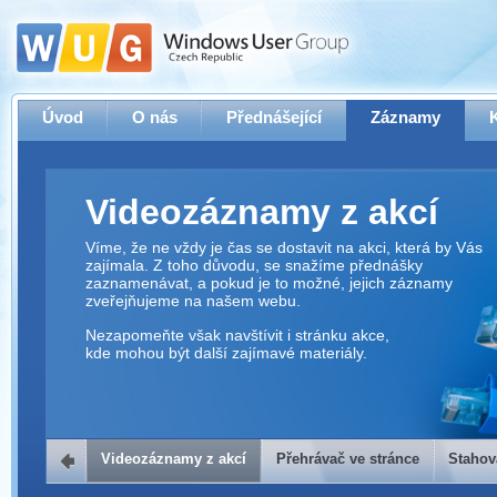
Úvod
O nás
Přednášející
Záznamy
Videozáznamy z akcí
Víme, že ne vždy je čas se dostavit na akci, která by Vás
zajímala. Z toho důvodu, se snažíme přednášky
zaznamenávat, a pokud je to možné, jejich záznamy
zveřejňujeme na našem webu.
Nezapomeňte však navštívit i stránku akce,
kde mohou být další zajímavé materiály.
Videozáznamy z akcí
Přehrávač ve stránce
Stahov
Přehrávač ve stránce