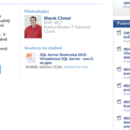
spo
Brno
Přednášející
m
Marek Chmel
 každý
MVP, MCT
Posled
né
Konica Minolta IT Solutions
Czech
Git
. V
kaž
odně
Prah
Soubory ke stažení
mový
WUG
Vše
SQL Server Bootcamp 2019 -
dob
Virtualizovat SQL Server - ano či
Prah
ne.pptx
3048kB, staženo 3118x,
zobrazit on-line
WUG
kon
Prah
WUG
pro
Prah
WUG
Kom
Prah
WUG
New
ane