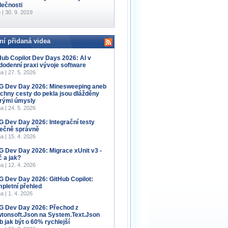
lečnosti
 | 30. 9. 2019
ní přidaná videa
Hub Copilot Dev Days 2026: AI v
dodenní praxi vývoje software
a | 27. 5. 2026
 Dev Day 2026: Minesweeping aneb
chny cesty do pekla jsou dlážděny
rými úmysly
a | 24. 5. 2026
 Dev Day 2026: Integrační testy
ečně správně
a | 15. 4. 2026
 Dev Day 2026: Migrace xUnit v3 -
č a jak?
a | 12. 4. 2026
 Dev Day 2026: GitHub Copilot:
pletní přehled
a | 1. 4. 2026
 Dev Day 2026: Přechod z
tonsoft.Json na System.Text.Json
b jak být o 60% rychlejší