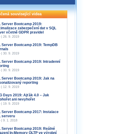
čená související videa
 Server Bootcamp 2019:
imalizace zabezpečení dat v SQL
ver včetně GDPR pravidel
 | 26. 9. 2019
 Server Bootcamp 2019: TempDB
ernals
 | 30. 9. 2019
 Server Bootcamp 2019: Intradenní
orting
 | 30. 9. 2019
 Server Bootcamp 2019: Jak na
sonalizovaný reporting
 | 12. 9. 2019
 Days 2019: Ajťák 4.0 – Jak
ohořet ani nevyhořet
 | 19. 9. 2019
 Server Bootcamp 2017: Instalace
 serveru
 | 9. 1. 2018
 Server Bootcamp 2019: Reálné
azení In-Memory OLTP ve výrobní