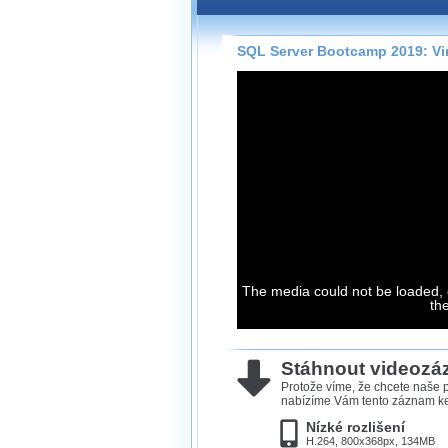
Záznamy na našem webu může
přímo na stránce s využitím 
Silverlight
přehrávače.
SQL Server Bootcamp 2019: Vir
Stránka se sama rozhodne, na
technologie podporuje Váš pro
použít, abyste záznam mohli s
možné kvalitě.
Stahování 
Víme, že občas chcete sledov
kde není připojení k internet
The media could not be loaded, 
neumožňuje, proto umožňuje
th
záznamů.
Velmi staré záznamy máme hi
ve formátu, který není vhodný
Stáhnout videoz
proto je ke stažení nenabízím
Protože víme, že chcete naše p
nabízíme Vám tento záznam ke 
Nízké rozlišení
H.264, 800x368px, 134MB