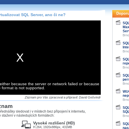
te pohodlně sledovat
našeho
HTML 5
nebo
Doporu
tualizovat SQL Server, ano či ne?
 základě toho, jaké
SQL
Max
hlížeč, který přehrávač
Ser
ledovat v nejvyšší
Brno
SQL
Int
Brno
SQL
záznamů
rep
Brno
at záznamy i v místech,
SQL
u, což současný přehrávač
per
either because the server or network failed or because
me stahování vybraných
Brno
e format is not supported.
WUG
nep
storicky uložené
Záznam pro Vás zpracoval a připravil: David Gešvindr
Brno
 pro stahování,
áznam
e.
SQL
řednášky sledovat i v místech bez připojení k internetu,
SQL
stažení v následujících formátech:
Brno
Vysoké rozlišení (HD)
SQL
H.264, 1920x886px, 431MB
nas