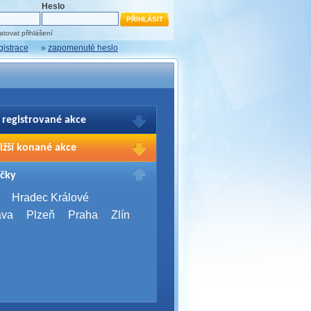
Heslo
tovat přihlášení
gistrace
»
zapomenuté heslo
 registrované akce
brazení Vašich registrací na akce
ižší konané akce
sím přihlašte.
2026,
Brno
čky
Days 2026
2026,
Brno
Hradec Králové
Server Bootcamp 2026
ava
Plzeň
Praha
Zlín