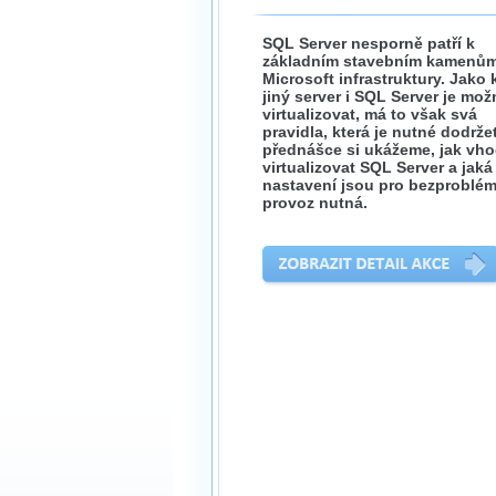
SQL Server nesporně patří k
základním stavebním kamenů
Microsoft infrastruktury. Jako
jiný server i SQL Server je mož
virtualizovat, má to však svá
pravidla, která je nutné dodržet
přednášce si ukážeme, jak vh
virtualizovat SQL Server a jaká
nastavení jsou pro bezproblé
provoz nutná.