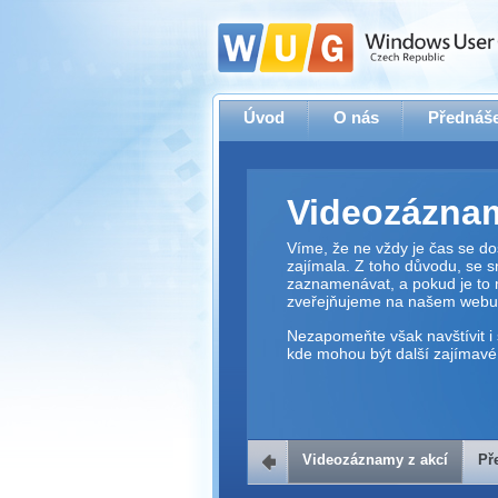
Úvod
O nás
Přednáše
Videozáznam
Víme, že ne vždy je čas se dos
zajímala. Z toho důvodu, se 
zaznamenávat, a pokud je to 
zveřejňujeme na našem webu
Nezapomeňte však navštívit i 
kde mohou být další zajímavé 
Videozáznamy z akcí
Př
Přehrávač v