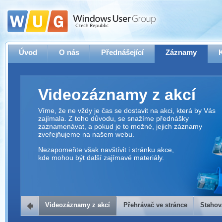
Úvod
O nás
Přednášející
Záznamy
Videozáznamy z akcí
Víme, že ne vždy je čas se dostavit na akci, která by Vás
zajímala. Z toho důvodu, se snažíme přednášky
zaznamenávat, a pokud je to možné, jejich záznamy
zveřejňujeme na našem webu.
Nezapomeňte však navštívit i stránku akce,
kde mohou být další zajímavé materiály.
Videozáznamy z akcí
Přehrávač ve stránce
Stahov
Přehrávač ve stránce