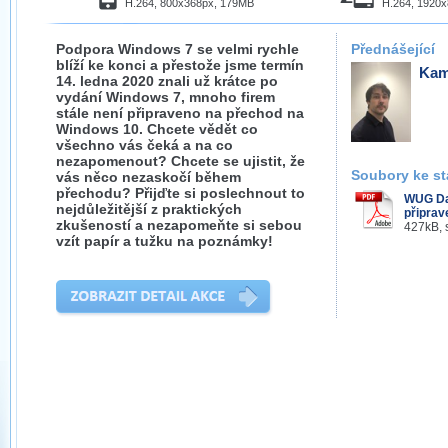
H.264, 800x368px, 179MB
H.264, 1920
Podpora Windows 7 se velmi rychle
Přednášející
blíží ke konci a přestože jsme termín
Kam
14. ledna 2020 znali už krátce po
vydání Windows 7, mnoho firem
stále není připraveno na přechod na
Windows 10. Chcete vědět co
všechno vás čeká a na co
nezapomenout? Chcete se ujistit, že
Soubory ke st
vás něco nezaskočí během
přechodu? Přijďte si poslechnout to
WUG Day
nejdůležitější z praktických
připrav
zkušeností a nezapomeňte si sebou
427kB, 
vzít papír a tužku na poznámky!