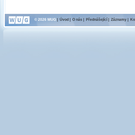
© 2026 WUG
|
Úvod
|
O nás
|
Přednášející
|
Záznamy
|
Ko