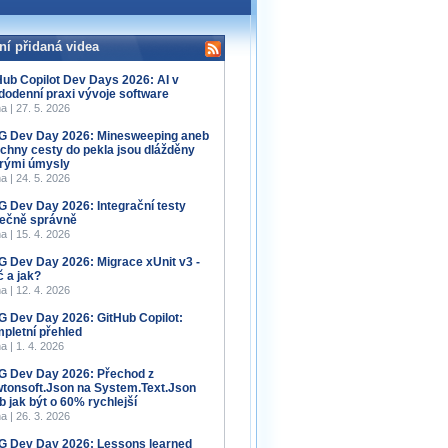
ní přidaná videa
Hub Copilot Dev Days 2026: AI v
dodenní praxi vývoje software
a | 27. 5. 2026
 Dev Day 2026: Minesweeping aneb
chny cesty do pekla jsou dlážděny
rými úmysly
a | 24. 5. 2026
 Dev Day 2026: Integrační testy
ečně správně
a | 15. 4. 2026
 Dev Day 2026: Migrace xUnit v3 -
č a jak?
a | 12. 4. 2026
 Dev Day 2026: GitHub Copilot:
pletní přehled
a | 1. 4. 2026
 Dev Day 2026: Přechod z
tonsoft.Json na System.Text.Json
b jak být o 60% rychlejší
a | 26. 3. 2026
 Dev Day 2026: Lessons learned