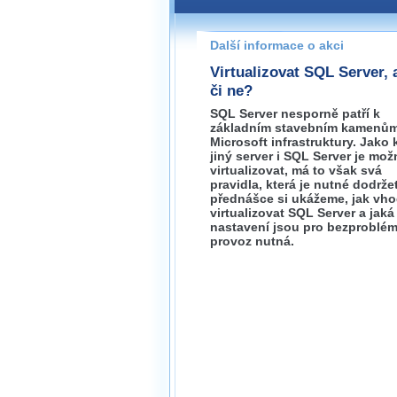
Pokud máte jakýkoliv dotaz na
prosím neváhejte nás kontakt
Další informace o akci
brno@wug.cz
Virtualizovat SQL Server, 
či ne?
SQL Server nesporně patří k
základním stavebním kamenů
Microsoft infrastruktury. Jako
jiný server i SQL Server je mož
virtualizovat, má to však svá
pravidla, která je nutné dodržet
přednášce si ukážeme, jak vh
virtualizovat SQL Server a jaká
nastavení jsou pro bezproblé
provoz nutná.