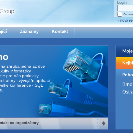
Login
Zapama
»
nová re
jící
Záznamy
Kontakt
Moje
no
Pro zo
Nejbl
se pro
íhá zhruba jedna až dvě
ulty informatiky
2. 9. 
Pobo
me pro Vás prakticky
WUG 
trátory i vývojáře aplikací
4. 9. 
Brno
elké konference - SQL
SQL 
s.
Ostr
ntakt na organizátory
organizátory