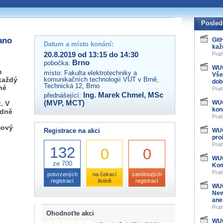
 organizátory této akce,
ovat na e-mailu:
Posled
ano
Git
Datum a místo konání:
kaž
20.8.2019 od 13:15 do 14:30
Prah
Brno
pobočka:
WUG
m
místo:
Fakulta elektrotechniky a
Vše
 každý
komunikačních technologií VUT v Brně,
dob
Technická 12, Brno
né
Prah
Ing. Marek Chmel, MSc
přednášející:
(MVP, MCT)
WUG
. V
kon
odně
Prah
mový
Registrace na akci
WUG
pro
Prah
132
0
0
WUG
ze 700
Kom
Prah
potvrzených
na čekací
zamítnutých
registrací
listině
registrací
WUG
New
ane
Prah
Ohodnoťte akci
WUG