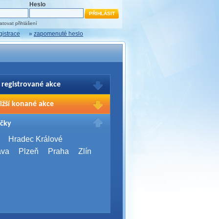
Heslo
tovat přihlášení
gistrace
»
zapomenuté heslo
 registrované akce
brazení Vašich registrací na akce
ižší konané akce
sím přihlašte.
2026,
Brno
čky
Days 2026
2026,
Brno
Hradec Králové
Server Bootcamp 2026
ava
Plzeň
Praha
Zlín