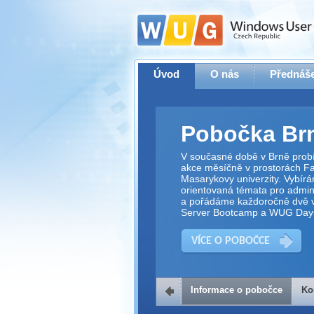
Úvod
O nás
Přednáše
Pobočka Br
V současné době v Brně prob
akce měsíčně v prostorách Fak
Masarykovy univerzity. Vybírá
orientovaná témata pro adminis
a pořádáme každoročně dvě v
Server Bootcamp a WUG Day
VÍCE O POBOČCE
Informace o pobočce
Ko
Kontakt na 