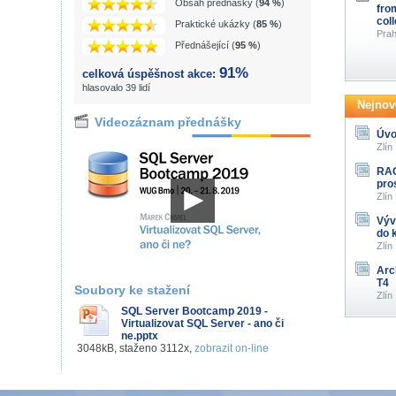
Obsah přednášky (
94 %
)
fro
col
Praktické ukázky (
85 %
)
Prah
Přednášející (
95 %
)
91%
celková úspěšnost akce:
hlasovalo 39 lidí
Nejnově
Videozáznam přednášky
Úvo
Zlín
RAG
pro
Zlín
Výv
do 
Zlín
Arc
T4
Soubory ke stažení
Zlín
SQL Server Bootcamp 2019 -
Virtualizovat SQL Server - ano či
ne.pptx
3048kB, staženo 3112x,
zobrazit on-line