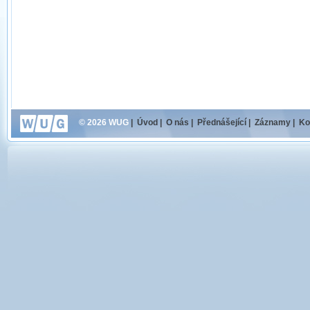
© 2026 WUG
|
Úvod
|
O nás
|
Přednášející
|
Záznamy
|
Ko