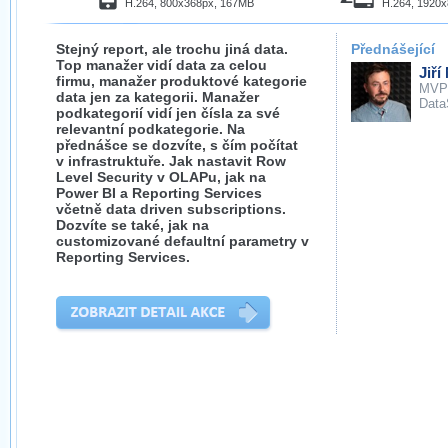
H.264, 800x368px, 167MB
H.264, 1920
Stejný report, ale trochu jiná data.
Přednášející
Top manažer vidí data za celou
Jiří
firmu, manažer produktové kategorie
MVP
data jen za kategorii. Manažer
Data
podkategorií vidí jen čísla za své
relevantní podkategorie. Na
přednášce se dozvíte, s čím počítat
v infrastruktuře. Jak nastavit Row
Level Security v OLAPu, jak na
Power BI a Reporting Services
včetně data driven subscriptions.
Dozvíte se také, jak na
customizované defaultní parametry v
Reporting Services.