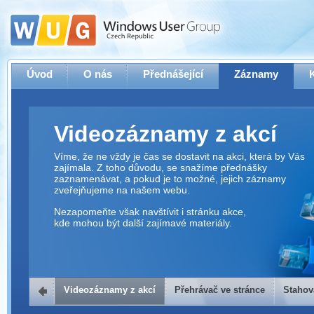
Úvod
O nás
Přednášející
Záznamy
Videozáznamy z akcí
Víme, že ne vždy je čas se dostavit na akci, která by Vás
zajímala. Z toho důvodu, se snažíme přednášky
zaznamenávat, a pokud je to možné, jejich záznamy
zveřejňujeme na našem webu.
Nezapomeňte však navštívit i stránku akce,
kde mohou být další zajímavé materiály.
Videozáznamy z akcí
Přehrávač ve stránce
Stahov
Přehrávač ve stránce