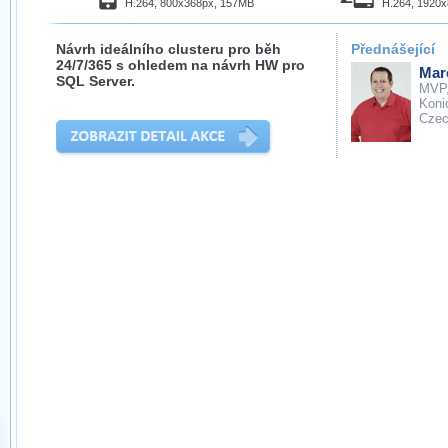
H.264, 800x368px, 157MB
H.264, 1920
Návrh ideálního clusteru pro běh
Přednášející
24/7/365 s ohledem na návrh HW pro
Mar
SQL Server.
MVP
Koni
Cze