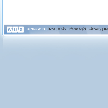
© 2026 WUG
|
Úvod
|
O nás
|
Přednášející
|
Záznamy
|
Ko