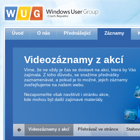
Úvod
O nás
Přednášející
Záznamy
Videozáznamy z akcí
Víme, že ne vždy je čas se dostavit na akci, která by Vás
zajímala. Z toho důvodu, se snažíme přednášky
zaznamenávat, a pokud je to možné, jejich záznamy
zveřejňujeme na našem webu.
Nezapomeňte však navštívit i stránku akce,
kde mohou být další zajímavé materiály.
Videozáznamy z akcí
Přehrávač ve stránce
Stahov
Přehrávač ve stránce