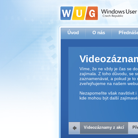
Úvod
O nás
Přednáše
Videozáznam
Víme, že ne vždy je čas se dos
zajímala. Z toho důvodu, se 
zaznamenávat, a pokud je to 
zveřejňujeme na našem webu
Nezapomeňte však navštívit i 
kde mohou být další zajímavé 
Videozáznamy z akcí
Př
Přehrávač v