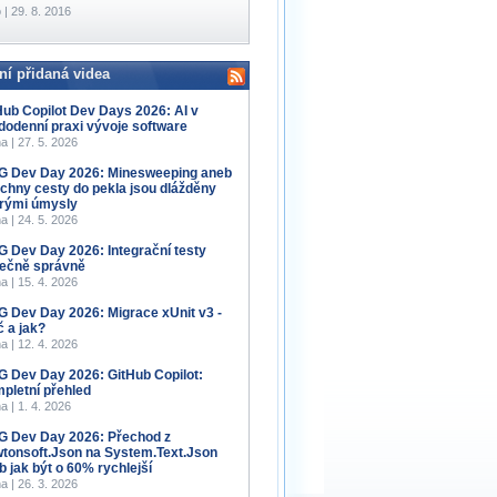
 | 29. 8. 2016
ní přidaná videa
Hub Copilot Dev Days 2026: AI v
dodenní praxi vývoje software
a | 27. 5. 2026
 Dev Day 2026: Minesweeping aneb
chny cesty do pekla jsou dlážděny
rými úmysly
a | 24. 5. 2026
 Dev Day 2026: Integrační testy
ečně správně
a | 15. 4. 2026
 Dev Day 2026: Migrace xUnit v3 -
č a jak?
a | 12. 4. 2026
 Dev Day 2026: GitHub Copilot:
pletní přehled
a | 1. 4. 2026
 Dev Day 2026: Přechod z
tonsoft.Json na System.Text.Json
b jak být o 60% rychlejší
a | 26. 3. 2026