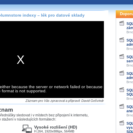
te pohodlně sledovat
našeho
HTML 5
nebo
Doporu
lumnstore indexy – lék pro datové sklady
 základě toho, jaké
SQL
zám
hlížeč, který přehrávač
Brno
ledovat v nejvyšší
SQL
admi
Brno
SQL
serv
záznamů
Brno
SQL
at záznamy i v místech,
admi
u, což současný přehrávač
Brno
me stahování vybraných
either because the server or network failed or because
SQL
e format is not supported.
SQL
Brno
storicky uložené
Záznam pro Vás zpracoval a připravil: David Gešvindr
 pro stahování,
SQL
áznam
e.
ane
řednášky sledovat i v místech bez připojení k internetu,
Brno
stažení v následujících formátech:
SQL
Vysoké rozlišení (HD)
vys
H.264, 1920x886px, 564MB
SQL