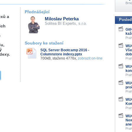
Brno
Přednášející
exů a
Miloslav Peterka
Posled
Solitea BI Experts, s.r.o.
ich
Git
kaž
h
Prah
Soubory ke stažení
du,
WUG
ý
SQL Server Bootcamp 2016 -
Vše
dexy.
Columnstore indexy.pptx
dob
700kB, staženo 4776x,
zobrazit on-line
Prah
WUG
kon
Prah
WUG
pro
Prah
WUG
Kom
Prah
WUG
New
ane
Prah