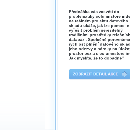
Přednáška vás zasvětí do
problematiky columnstore ind
na reálném projektu datového
skladu ukáže, jak lze pomocí n
vyřešit problém neřešitelný
tradičními prostředky relačníc
databází. Společně porovnáme
rychlost plnění datového skla
jeho odezvy a nároky na úložn
prostor bez a s columnstore in
Jak myslíte, že to dopadne?