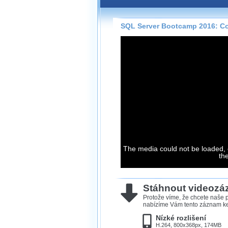
Záznamy na našem webu může
přímo na stránce s využitím 
Silverlight
přehrávače.
SQL Server Bootcamp 2016: Co
Stránka se sama rozhodne, na
technologie podporuje Váš pro
použít, abyste záznam mohli s
možné kvalitě.
Stahování 
Víme, že občas chcete sledov
kde není připojení k internet
neumožňuje, proto umožňuje
The media could not be loaded, 
th
záznamů.
Velmi staré záznamy máme hi
ve formátu, který není vhodný
Stáhnout videoz
proto je ke stažení nenabízím
Protože víme, že chcete naše p
nabízíme Vám tento záznam ke 
Nízké rozlišení
H.264, 800x368px, 174MB