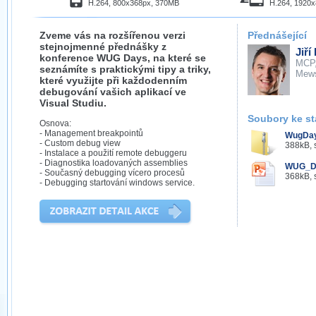
H.264, 800x368px, 370MB
H.264, 1920
Zveme vás na rozšířenou verzi
Přednášející
stejnojmenné přednášky z
Jiří
konference WUG Days, na které se
MCP
seznámíte s praktickými tipy a triky,
Mew
které využijte při každodenním
debugování vašich aplikací ve
Visual Studiu.
Soubory ke st
Osnova:
- Management breakpointů
WugDay
- Custom debug view
388kB, 
- Instalace a použití remote debuggeru
- Diagnostika loadovaných assemblies
WUG_Da
- Současný debugging vícero procesů
368kB, 
- Debugging startování windows service.