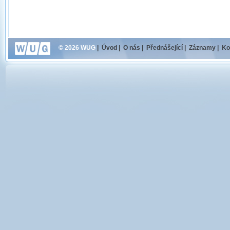
© 2026 WUG
|
Úvod
|
O nás
|
Přednášející
|
Záznamy
|
Ko