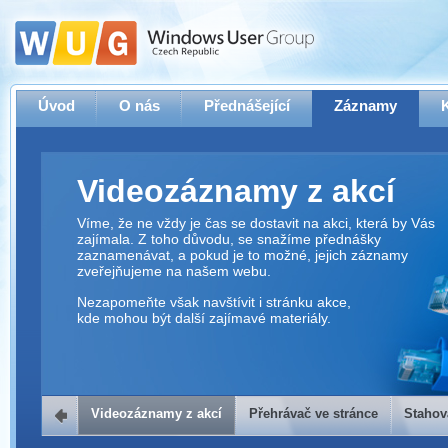
Úvod
O nás
Přednášející
Záznamy
Videozáznamy z akcí
Víme, že ne vždy je čas se dostavit na akci, která by Vás
zajímala. Z toho důvodu, se snažíme přednášky
zaznamenávat, a pokud je to možné, jejich záznamy
zveřejňujeme na našem webu.
Nezapomeňte však navštívit i stránku akce,
kde mohou být další zajímavé materiály.
Videozáznamy z akcí
Přehrávač ve stránce
Stahov
Přehrávač ve stránce