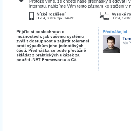
Protože víme, že chcete naše přednášky sledovat i v
internetu, nabízíme Vám tento záznam ke stažení v n
Nízké rozlišení
Vysoké ro
H.264, 800x452px, 144MB
H.264, 1280
Přijďte si poslechnout o
Přednášející
možnostech, jak vašemu systému
Tom
zvýšit dostupnost a zajistit toleranci
MVP
proti výpadkům jeho jednotlivých
částí. Přednáška se bude převážně
skládat z praktických ukázek za
použití .NET Frameworku a C#.