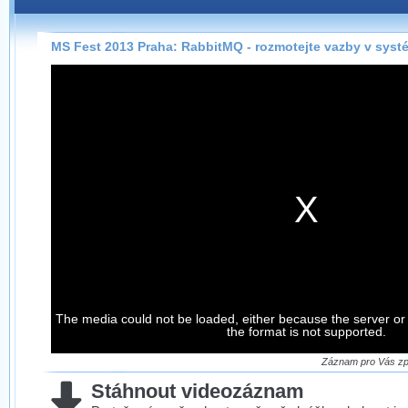
Záznamy na našem webu můžete pohodlně sledovat
přímo na stránce s využitím našeho
HTML 5
nebo
Silverlight
přehrávače.
MS Fest 2013 Praha: RabbitMQ - rozmotejte vazby v sys
Stránka se sama rozhodne, na základě toho, jaké
technologie podporuje Váš prohlížeč, který přehrávač
použít, abyste záznam mohli sledovat v nejvyšší
možné kvalitě.
Stahování záznamů
Víme, že občas chcete sledovat záznamy i v místech,
kde není připojení k internetu, což současný přehrávač
neumožňuje, proto umožňujeme stahování vybraných
záznamů.
Velmi staré záznamy máme historicky uložené
The media could not be loaded, either because the server or
ve formátu, který není vhodný pro stahování,
the format is not supported.
proto je ke stažení nenabízíme.
Záznam pro Vás zpr
Stáhnout videozáznam