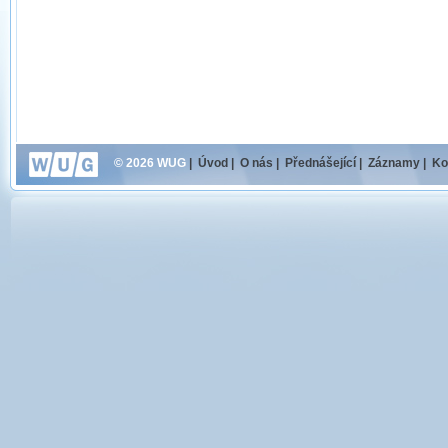
© 2026 WUG
|
Úvod
|
O nás
|
Přednášející
|
Záznamy
|
Ko