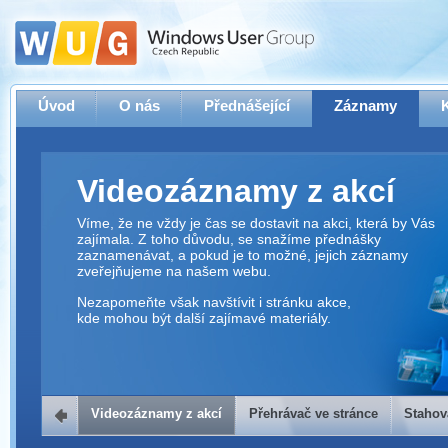
Úvod
O nás
Přednášející
Záznamy
Videozáznamy z akcí
Víme, že ne vždy je čas se dostavit na akci, která by Vás
zajímala. Z toho důvodu, se snažíme přednášky
zaznamenávat, a pokud je to možné, jejich záznamy
zveřejňujeme na našem webu.
Nezapomeňte však navštívit i stránku akce,
kde mohou být další zajímavé materiály.
Videozáznamy z akcí
Přehrávač ve stránce
Stahov
Přehrávač ve stránce