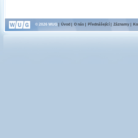
© 2026 WUG
|
Úvod
|
O nás
|
Přednášející
|
Záznamy
|
Ko