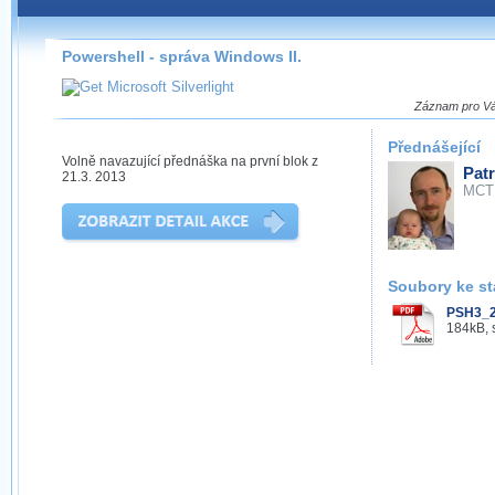
Záznamy na našem webu můžete pohodlně sledovat
přímo na stránce s využitím našeho
HTML 5
nebo
Silverlight
přehrávače.
Powershell - správa Windows II.
Stránka se sama rozhodne, na základě toho, jaké
technologie podporuje Váš prohlížeč, který přehrávač
Záznam pro Vás
použít, abyste záznam mohli sledovat v nejvyšší
možné kvalitě.
Přednášející
Volně navazující přednáška na první blok z
Patr
21.3. 2013
MCT
Stahování záznamů
Víme, že občas chcete sledovat záznamy i v místech,
Soubory ke st
kde není připojení k internetu, což současný přehrávač
PSH3_2
neumožňuje, proto umožňujeme stahování vybraných
184kB, 
záznamů.
Velmi staré záznamy máme historicky uložené
ve formátu, který není vhodný pro stahování,
proto je ke stažení nenabízíme.