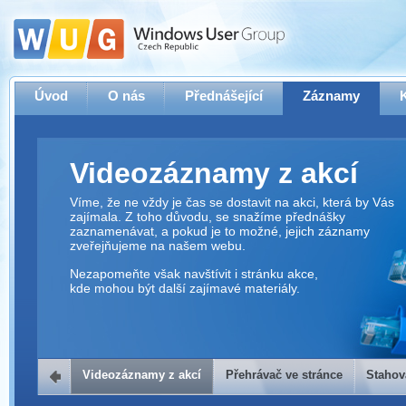
Úvod
O nás
Přednášející
Záznamy
Videozáznamy z akcí
Víme, že ne vždy je čas se dostavit na akci, která by Vás
zajímala. Z toho důvodu, se snažíme přednášky
zaznamenávat, a pokud je to možné, jejich záznamy
zveřejňujeme na našem webu.
Nezapomeňte však navštívit i stránku akce,
kde mohou být další zajímavé materiály.
Videozáznamy z akcí
Přehrávač ve stránce
Stahov
Přehrávač ve stránce