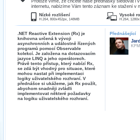
Protože víme, že chcete naše přednášky sledovat i v
internetu, nabízíme Vám tento záznam ke stažení v n
Nízké rozlišení
Vysoké ro
H.264, 800x452px, 148MB
H.264, 1280
.NET Reactive Extension (Rx) je
Přednášející
knihovna určená k vývoji
Jard
asynchronních a událostně řízených
KP
programů pomocí Observable
kolekcí. Je založena na dotazovacím
jazyce LINQ a jeho operátorech.
Právě tento přístup, který nabízí Rx,
se zdá být vhodný pro situace, které
mohou nastat při implementaci
logiky uživatelského rozhraní. V
přednášce si ukážeme, jak Rx použít,
abychom snadněji zvládli
implementovat některé požadavky
na logiku uživatelského rozhraní.