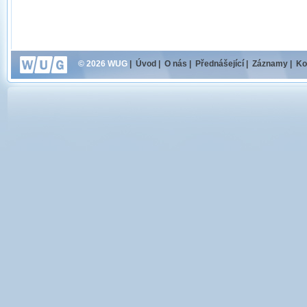
© 2026 WUG
|
Úvod
|
O nás
|
Přednášející
|
Záznamy
|
Ko