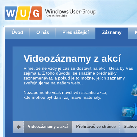
Úvod
O nás
Přednášející
Záznamy
Videozáznamy z akcí
Víme, že ne vždy je čas se dostavit na akci, která by Vás
zajímala. Z toho důvodu, se snažíme přednášky
zaznamenávat, a pokud je to možné, jejich záznamy
zveřejňujeme na našem webu.
Nezapomeňte však navštívit i stránku akce,
kde mohou být další zajímavé materiály.
Videozáznamy z akcí
Přehrávač ve stránce
Stahov
Přehrávač ve stránce