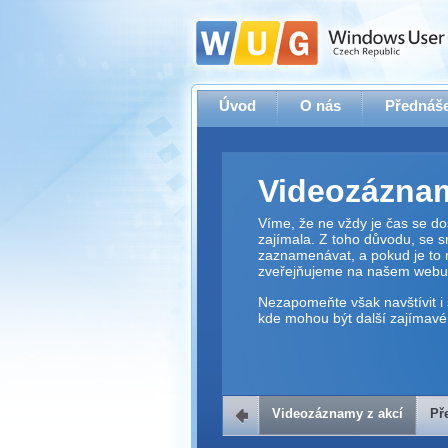
Úvod
O nás
Přednáše
Videozáznam
Víme, že ne vždy je čas se dos
zajímala. Z toho důvodu, se 
zaznamenávat, a pokud je to 
zveřejňujeme na našem webu
Nezapomeňte však navštívit i 
kde mohou být další zajímavé 
Videozáznamy z akcí
Př
Přehrávač v