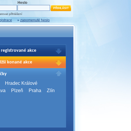
Heslo
tovat přihlášení
gistrace
»
zapomenuté heslo
 registrované akce
brazení Vašich registrací na akce
ižší konané akce
sím přihlašte.
2026,
Brno
čky
Days 2026
2026,
Brno
Hradec Králové
Server Bootcamp 2026
ava
Plzeň
Praha
Zlín