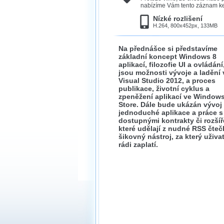
nabízíme Vám tento záznam ke 
Nízké rozlišení
H.264, 800x452px, 133MB
Na přednášce si představíme
základní koncept Windows 8
aplikací, filozofie UI a ovládání
jsou možnosti vývoje a ladění 
Visual Studio 2012, a proces
publikace, životní cyklus a
zpeněžení aplikací ve Window
Store. Dále bude ukázán vývoj
jednoduché aplikace a práce s
dostupnými kontrakty či rozšíř
které udělají z nudné RSS čteč
šikovný nástroj, za který uživa
rádi zaplatí.