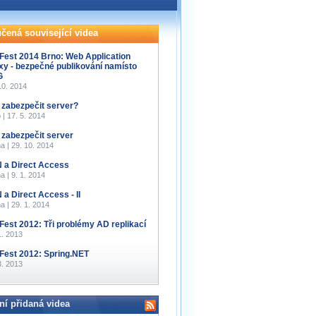
čená související videa
Fest 2014 Brno: Web Application
xy - bezpečné publikování namísto
G
10. 2014
 zabezpečit server?
 | 17. 5. 2014
 zabezpečit server
a | 29. 10. 2014
 a Direct Access
a | 9. 1. 2014
 a Direct Access - II
a | 29. 1. 2014
Fest 2012: Tři problémy AD replikací
1. 2013
Fest 2012: Spring.NET
3. 2013
ní přidaná videa