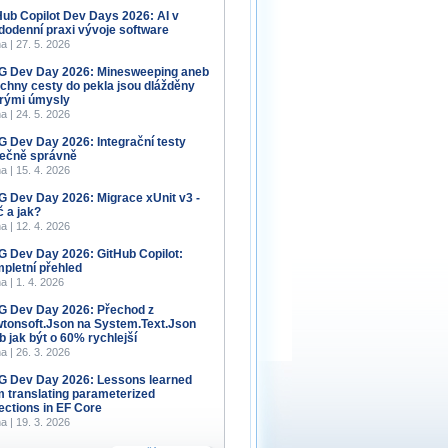
Hub Copilot Dev Days 2026: AI v
dodenní praxi vývoje software
a | 27. 5. 2026
 Dev Day 2026: Minesweeping aneb
chny cesty do pekla jsou dlážděny
rými úmysly
a | 24. 5. 2026
 Dev Day 2026: Integrační testy
ečně správně
a | 15. 4. 2026
 Dev Day 2026: Migrace xUnit v3 -
č a jak?
a | 12. 4. 2026
 Dev Day 2026: GitHub Copilot:
pletní přehled
a | 1. 4. 2026
 Dev Day 2026: Přechod z
tonsoft.Json na System.Text.Json
b jak být o 60% rychlejší
a | 26. 3. 2026
 Dev Day 2026: Lessons learned
m translating parameterized
lections in EF Core
a | 19. 3. 2026