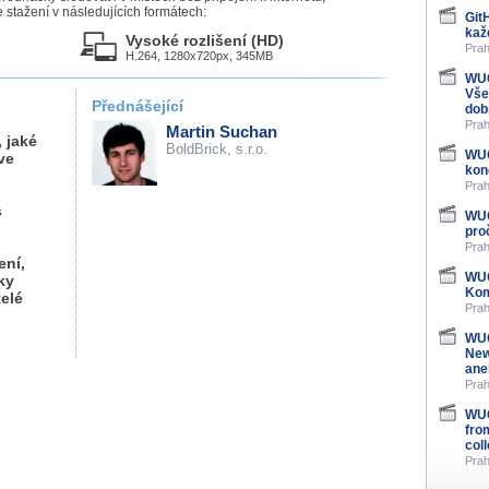
stažení v následujících formátech:
Git
kaž
Vysoké rozlišení (HD)
Prah
H.264, 1280x720px, 345MB
WUG
Vše
Přednášející
dob
Prah
Martin Suchan
, jaké
BoldBrick, s.r.o.
WUG
ve
kon
Prah
s
WUG
pro
Prah
ení,
WUG
ky
Kom
telé
Prah
WUG
New
ane
Prah
WUG
fro
col
Prah