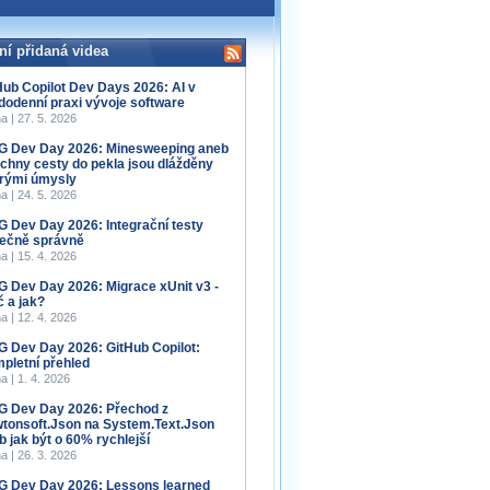
ní přidaná videa
Hub Copilot Dev Days 2026: AI v
dodenní praxi vývoje software
a | 27. 5. 2026
 Dev Day 2026: Minesweeping aneb
chny cesty do pekla jsou dlážděny
rými úmysly
a | 24. 5. 2026
 Dev Day 2026: Integrační testy
ečně správně
a | 15. 4. 2026
 Dev Day 2026: Migrace xUnit v3 -
č a jak?
a | 12. 4. 2026
 Dev Day 2026: GitHub Copilot:
pletní přehled
a | 1. 4. 2026
 Dev Day 2026: Přechod z
tonsoft.Json na System.Text.Json
b jak být o 60% rychlejší
a | 26. 3. 2026
 Dev Day 2026: Lessons learned