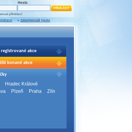
Heslo
tovat přihlášení
gistrace
»
zapomenuté heslo
 registrované akce
brazení Vašich registrací na akce
ižší konané akce
sím přihlašte.
2026,
Brno
čky
Days 2026
2026,
Brno
Hradec Králové
Server Bootcamp 2026
ava
Plzeň
Praha
Zlín