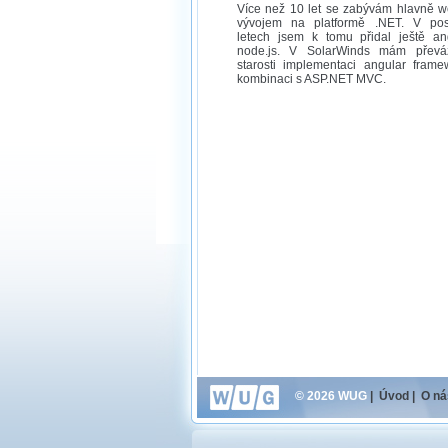
Více než 10 let se zabývám hlavně 
vývojem na platformě .NET. V pos
letech jsem k tomu přidal ještě an
node.js. V SolarWinds mám přev
starosti implementaci angular frame
kombinaci s ASP.NET MVC.
© 2026 WUG
|
Úvod
|
O ná