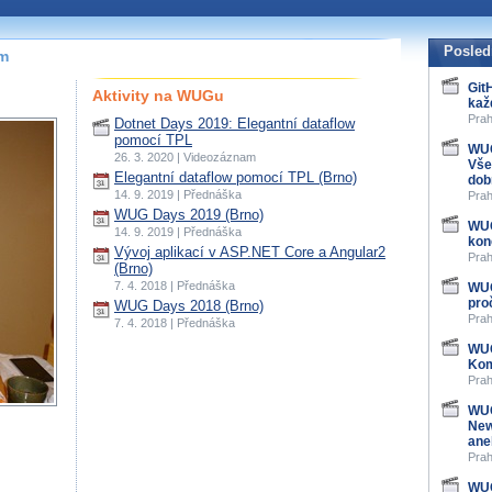
Posled
ím
Git
Aktivity na WUGu
kaž
Prah
Dotnet Days 2019: Elegantní dataflow
pomocí TPL
WUG
26. 3. 2020 | Videozáznam
Vše
Elegantní dataflow pomocí TPL (Brno)
dob
14. 9. 2019 | Přednáška
Prah
WUG Days 2019 (Brno)
WUG
14. 9. 2019 | Přednáška
kon
Vývoj aplikací v ASP.NET Core a Angular2
Prah
(Brno)
7. 4. 2018 | Přednáška
WUG
pro
WUG Days 2018 (Brno)
Prah
7. 4. 2018 | Přednáška
WUG
Kom
Prah
WUG
New
ane
Prah
WUG