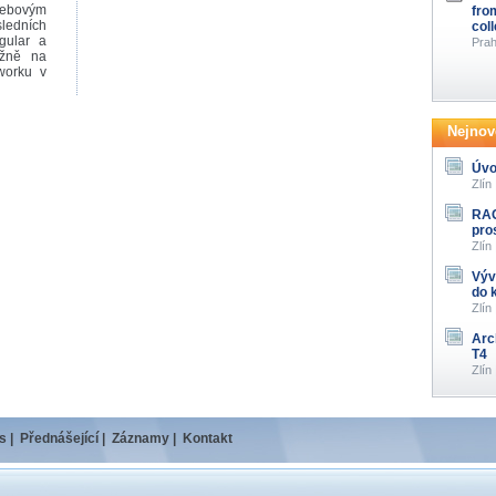
webovým
fro
ledních
col
gular a
Prah
ážně na
worku v
Nejnově
Úvo
Zlín
RAG
pro
Zlín
Výv
do 
Zlín
Arc
T4
Zlín
s
|
Přednášející
|
Záznamy
|
Kontakt