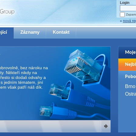
Login
Zapama
»
nová re
jící
Záznamy
Kontakt
Moje
Pro zo
Nejbl
se pro
 dobrovolně, bez nároku na
y. Někteří nikdy na
2. 9. 
Pobo
řesto si dodali odvahy a
WUG 
e s jedním tématem, jiní
4. 9. 
Brno
Všem však patří náš dík.
SQL 
Ostr