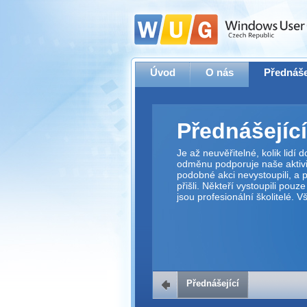
Úvod
O nás
Přednáše
Přednášející
Je až neuvěřitelné, kolik lidí
odměnu podporuje naše aktivit
podobné akci nevystoupili, a p
přišli. Někteří vystoupili pouz
jsou profesionální školitelé. 
Přednášející