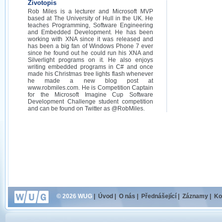
Životopis
Rob Miles is a lecturer and Microsoft MVP
based at The University of Hull in the UK. He
teaches Programming, Software Engineering
and Embedded Development. He has been
working with XNA since it was released and
has been a big fan of Windows Phone 7 ever
since he found out he could run his XNA and
Silverlight programs on it. He also enjoys
writing embedded programs in C# and once
made his Christmas tree lights flash whenever
he made a new blog post at
www.robmiles.com. He is Competition Captain
for the Microsoft Imagine Cup Software
Development Challenge student competition
and can be found on Twitter as @RobMiles.
© 2026 WUG
|
Úvod
|
O nás
|
Přednášející
|
Záznamy
|
Ko