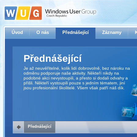
Úvod
O nás
Přednášející
Záznamy
Přednášející
Je až neuvěřitelné, kolik lidí dobrovolně, bez nároku na
odměnu podporuje naše aktivity. Někteří nikdy na
podobné akci nevystoupili, a přesto si dodali odvahy a
přišli. Někteří vystoupili pouze s jedním tématem, jiní
jsou profesionální školitelé. Všem však patří náš dík.
Přednášející