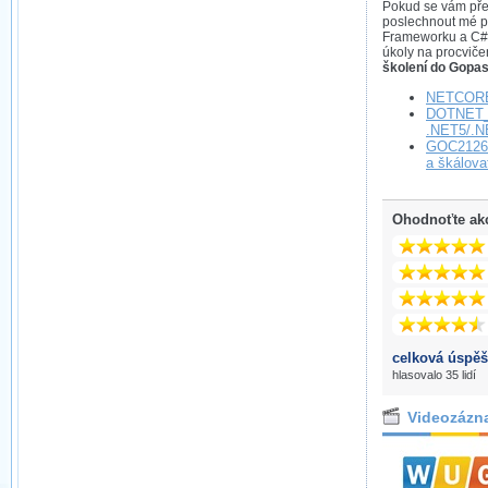
Pokud se vám předn
poslechnout mé po
Frameworku a C# n
úkoly na procviče
školení do Gopa
NETCORE_
DOTNET_
.NET5/.N
GOC2126 
a škálova
Ohodnoťte ak
celková úspěš
hlasovalo 35 lidí
Videozázn