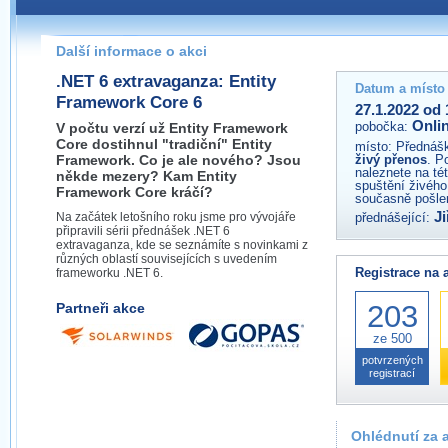
Pokud máte jakýkoliv dotaz na organizátory této akce,
prosím neváhejte nás kontaktovat na e-mailu:
Další informace o akci
.NET 6 extravaganza: Entity
Datum a místo
Framework Core 6
27.1.2022 od 
Onli
pobočka:
V počtu verzí už Entity Framework
Core dostihnul "tradiční" Entity
místo:
Přednášk
Framework. Co je ale nového? Jsou
živý přenos
. P
naleznete na té
někde mezery? Kam Entity
spuštění živého
Framework Core kráčí?
současně pošlem
Ji
Na začátek letošního roku jsme pro vývojáře
přednášející:
připravili sérii přednášek .NET 6
extravaganza, kde se seznámíte s novinkami z
různých oblastí souvisejících s uvedením
Registrace na 
frameworku .NET 6.
203
Partneři akce
ze 500
potvrzených
registrací
Ohlédnutí za 