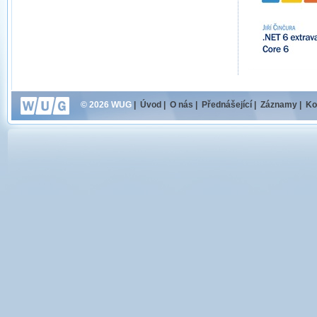
© 2026 WUG
|
Úvod
|
O nás
|
Přednášející
|
Záznamy
|
Ko