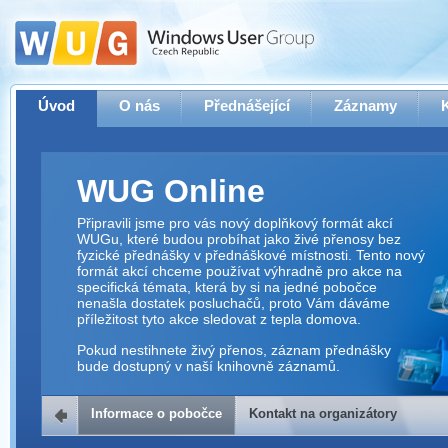
Úvod
O nás
Přednášející
Záznamy
WUG Online
Připravili jsme pro vás nový doplňkový formát akcí
WUGu, které budou probíhat jako živé přenosy bez
fyzické přednášky v přednáškové místnosti. Tento nový
formát akcí chceme používat výhradně pro akce na
specifická témata, která by si na jedné pobočce
nenašla dostatek posluchačů, proto Vám dáváme
příležitost tyto akce sledovat z tepla domova.
Pokud nestihnete živý přenos, záznam přednášky
bude dostupný v naší knihovně záznamů.
Informace o pobočce
Kontakt na organizátory
Kontakt na organizátory