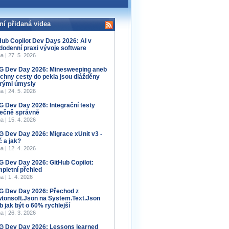
ní přidaná videa
Hub Copilot Dev Days 2026: AI v
dodenní praxi vývoje software
a | 27. 5. 2026
 Dev Day 2026: Minesweeping aneb
chny cesty do pekla jsou dlážděny
rými úmysly
a | 24. 5. 2026
 Dev Day 2026: Integrační testy
ečně správně
a | 15. 4. 2026
 Dev Day 2026: Migrace xUnit v3 -
č a jak?
a | 12. 4. 2026
 Dev Day 2026: GitHub Copilot:
pletní přehled
a | 1. 4. 2026
 Dev Day 2026: Přechod z
tonsoft.Json na System.Text.Json
b jak být o 60% rychlejší
a | 26. 3. 2026
 Dev Day 2026: Lessons learned