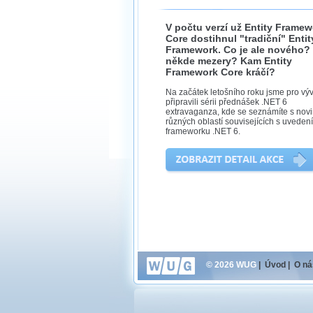
V počtu verzí už Entity Framew
Core dostihnul "tradiční" Entit
Framework. Co je ale nového?
někde mezery? Kam Entity
Framework Core kráčí?
Na začátek letošního roku jsme pro vý
připravili sérii přednášek .NET 6
extravaganza, kde se seznámíte s nov
různých oblastí souvisejících s uveden
frameworku .NET 6.
© 2026 WUG
|
Úvod
|
O ná