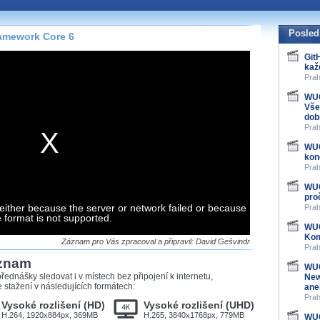
te pohodlně sledovat
našeho
HTML 5
nebo
Posled
ramework Core 6
 základě toho, jaké
Git
kaž
hlížeč, který přehrávač
Prah
ledovat v nejvyšší
WUG
Vše
dob
Prah
WUG
záznamů
kon
Prah
at záznamy i v místech,
WUG
u, což současný přehrávač
pro
either because the server or network failed or because
me stahování vybraných
Prah
e format is not supported.
WUG
Kom
storicky uložené
Záznam pro Vás zpracoval a připravil: David Gešvindr
Prah
 pro stahování,
áznam
e.
WUG
řednášky sledovat i v místech bez připojení k internetu,
New
stažení v následujících formátech:
ane
Prah
Vysoké rozlišení (HD)
Vysoké rozlišení (UHD)
H.264, 1920x884px, 369MB
H.265, 3840x1768px, 779MB
WUG