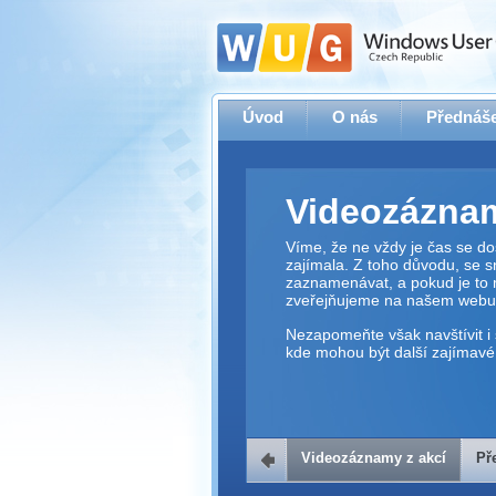
Úvod
O nás
Přednáše
Videozáznam
Víme, že ne vždy je čas se dos
zajímala. Z toho důvodu, se 
zaznamenávat, a pokud je to 
zveřejňujeme na našem webu
Nezapomeňte však navštívit i 
kde mohou být další zajímavé 
Videozáznamy z akcí
Př
Přehrávač v