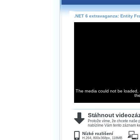
Záznamy na našem webu může
přímo na stránce s využitím 
Silverlight
přehrávače.
.NET 6 extravaganza: Entity F
Stránka se sama rozhodne, na
technologie podporuje Váš pro
použít, abyste záznam mohli s
možné kvalitě.
Stahování 
Víme, že občas chcete sledov
kde není připojení k internet
The media could not be loaded, 
neumožňuje, proto umožňuje
th
záznamů.
Velmi staré záznamy máme hi
ve formátu, který není vhodný
Stáhnout videoz
proto je ke stažení nenabízím
Protože víme, že chcete naše p
nabízíme Vám tento záznam ke 
Nízké rozlišení
H.264, 800x368px, 118MB