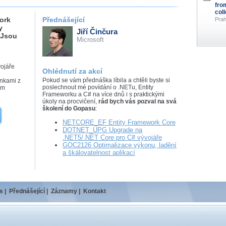
fro
col
ork
Přednášející
Prah
y
Jiří Činčura
 Jsou
Microsoft
vojáře
Ohlédnutí za akcí
Pokud se vám přednáška líbila a chtěli byste si
inkami z
poslechnout mé povídání o .NETu, Entity
ím
Frameworku a C# na více dnů i s praktickými
úkoly na procvičení,
rád bych vás pozval na svá
školení do Gopasu
:
NETCORE_EF Entity Framework Core
DOTNET_UPG Upgrade na
.NET5/.NET Core pro C# vývojáře
GOC2126 Optimalizace výkonu, ladění
a škálovatelnost aplikací
s
|
Přednášející
|
Záznamy
|
Kontakt