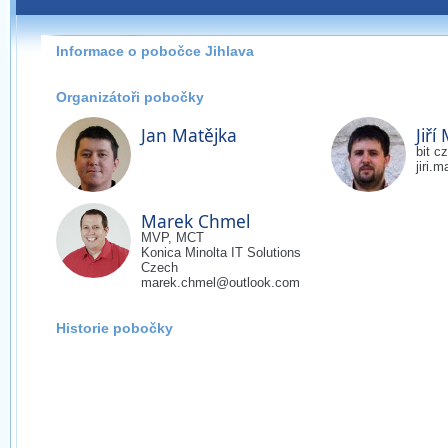
Pokud máte jakýkoliv dotaz na organizátory této
pobočky, prosím neváhejte nás kontaktovat na e-mailu:
Informace o pobočce Jihlava
jihlava@wug.cz
Organizátoři pobočky
Jan Matějka
Jiří
bit cz
jiri.
Marek Chmel
MVP, MCT
Konica Minolta IT Solutions
Czech
marek.chmel@outlook.com
Historie pobočky