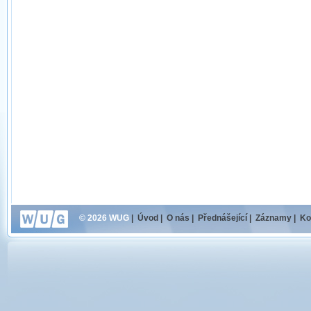
© 2026 WUG
|
Úvod
|
O nás
|
Přednášející
|
Záznamy
|
Ko