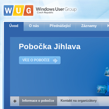
Úvod
O nás
Přednášející
Záznamy
Pobočka Jihlava
VÍCE O POBOČCE
Informace o pobočce
Kontakt na organizátory
Kontakt na organizátory