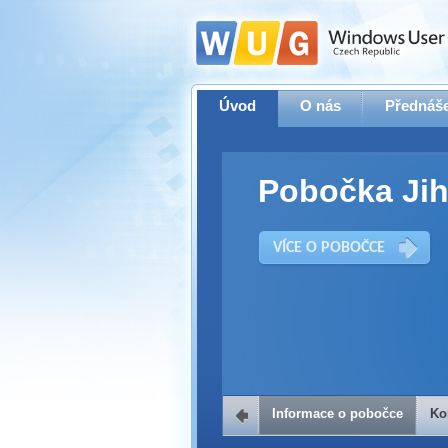
Úvod
O nás
Přednáše
Pobočka Jih
VÍCE O POBOČCE
Informace o pobočce
Ko
Kontakt na 