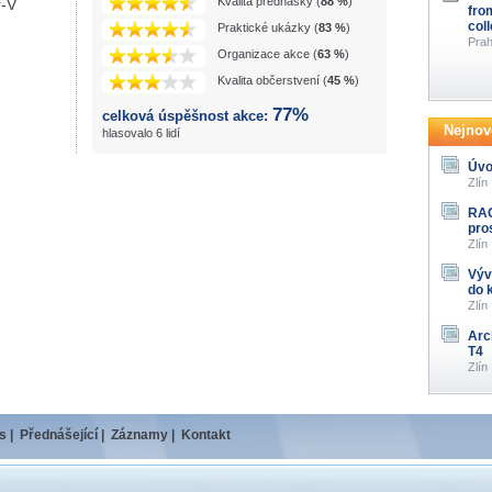
Kvalita přednášky (
88 %
)
r-V
fro
col
Praktické ukázky (
83 %
)
Prah
Organizace akce (
63 %
)
Kvalita občerstvení (
45 %
)
77%
celková úspěšnost akce:
Nejnově
hlasovalo 6 lidí
Úvo
Zlín
RAG
pro
Zlín
Výv
do 
Zlín
Arc
T4
Zlín
s
|
Přednášející
|
Záznamy
|
Kontakt