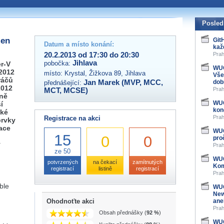
 organizátory této akce,
ovat na e-mailu:
Posled
men
Git
Datum a místo konání:
kaž
20.2.2013 od 17:30 do 20:30
Prah
Jihlava
pobočka:
er-V
WUG
 2012
místo:
Krystal, Žižkova 89, Jihlava
Vše
ráčů
Jan Marek (MVP, MCC,
dob
přednášející:
2012
Prah
MCT, MCSE)
žně
WUG
í
kon
oké
Prah
Registrace na akci
prvky
race
WUG
15
0
0
pro
v
Prah
ze 50
WUG
potvrzených
na čekací
zamítnutých
Kom
registrací
listině
registrací
Prah
ble
WUG
New
Ohodnoťte akci
ane
Prah
Obsah přednášky (
92 %
)
WUG