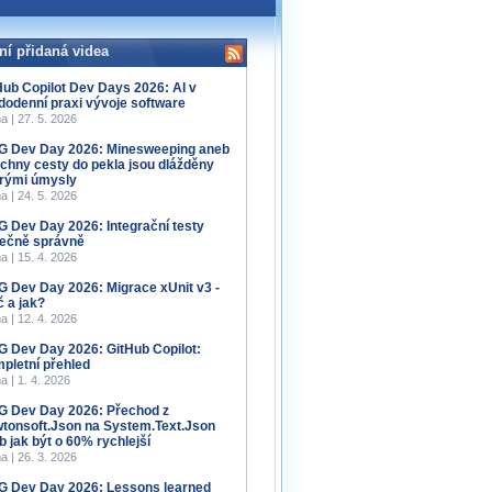
ní přidaná videa
Hub Copilot Dev Days 2026: AI v
dodenní praxi vývoje software
a | 27. 5. 2026
 Dev Day 2026: Minesweeping aneb
chny cesty do pekla jsou dlážděny
rými úmysly
a | 24. 5. 2026
 Dev Day 2026: Integrační testy
ečně správně
a | 15. 4. 2026
 Dev Day 2026: Migrace xUnit v3 -
č a jak?
a | 12. 4. 2026
 Dev Day 2026: GitHub Copilot:
pletní přehled
a | 1. 4. 2026
 Dev Day 2026: Přechod z
tonsoft.Json na System.Text.Json
b jak být o 60% rychlejší
a | 26. 3. 2026
 Dev Day 2026: Lessons learned