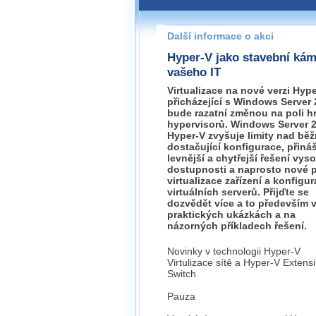
Pokud máte jakýkoliv dotaz na
prosím neváhejte nás kontakt
Další informace o akci
jihlava@wug.cz
Hyper-V jako stavební ká
vašeho IT
Virtualizace na nové verzi Hyp
přicházející s Windows Server
bude razatní změnou na poli h
hypervisorů. Windows Server 
Hyper-V zvyšuje limity nad bě
dostačující konfigurace, přináš
levnější a chytřejší řešení vys
dostupnosti a naprosto nové 
virtualizace zařízení a konfigu
virtuálních serverů. Přijďte se
dozvědět více a to především 
praktických ukázkách a na
názorných příkladech řešení.
Novinky v technologii Hyper-V
Virtulizace sítě a Hyper-V Extensi
Switch
Pauza