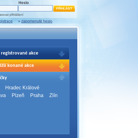
Heslo
tovat přihlášení
gistrace
»
zapomenuté heslo
 registrované akce
brazení Vašich registrací na akce
ižší konané akce
sím přihlašte.
2026,
Brno
čky
Days 2026
2026,
Brno
Hradec Králové
Server Bootcamp 2026
ava
Plzeň
Praha
Zlín