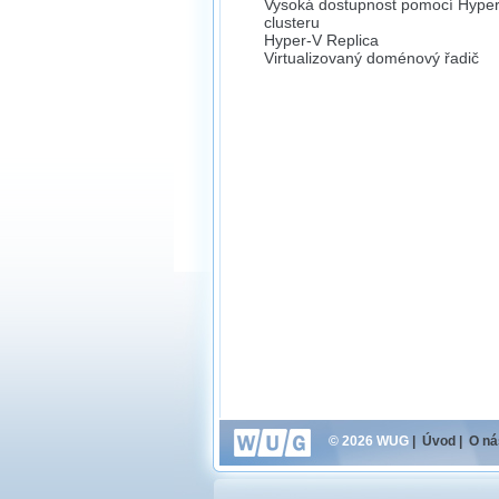
Vysoká dostupnost pomocí Hype
clusteru
Hyper-V Replica
Virtualizovaný doménový řadič
© 2026 WUG
|
Úvod
|
O ná