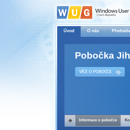
Úvod
O nás
Přednáše
Pobočka Jih
VÍCE O POBOČCE
Informace o pobočce
Ko
Kontakt na 