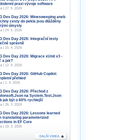
dodenní praxi vývoje software
a | 27. 5. 2026
 Dev Day 2026: Minesweeping aneb
chny cesty do pekla jsou dlážděny
rými úmysly
a | 24. 5. 2026
 Dev Day 2026: Integrační testy
ečně správně
a | 15. 4. 2026
 Dev Day 2026: Migrace xUnit v3 -
č a jak?
a | 12. 4. 2026
 Dev Day 2026: GitHub Copilot:
pletní přehled
a | 1. 4. 2026
 Dev Day 2026: Přechod z
tonsoft.Json na System.Text.Json
b jak být o 60% rychlejší
a | 26. 3. 2026
 Dev Day 2026: Lessons learned
m translating parameterized
lections in EF Core
a | 19. 3. 2026
DALŠÍ VIDEA