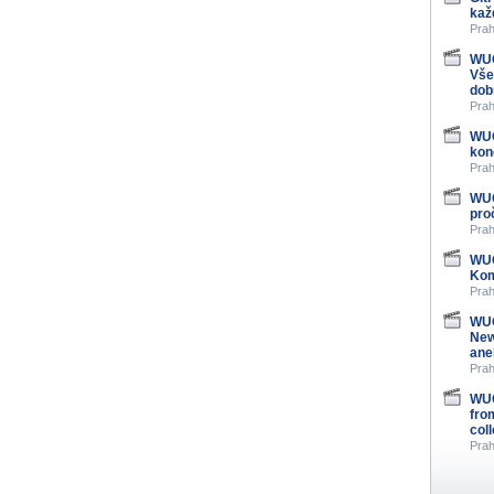
kaž
Prah
WUG
Vše
dob
Prah
WUG
kon
Prah
WUG
pro
Prah
WUG
Kom
Prah
WUG
New
ane
Prah
WUG
fro
col
Prah