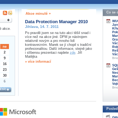
 organizátory této
s kontaktovat na e-mailu:
Co se 
Akce minulé »
Data Protection Manager 2010
WUG
Jar
Jihlava, 14. 7. 2011
é akce.
Křiv
Pok
Po pravdě jsem se na tuto akci těšil snad i
Mar
více než na akce jiné. DPM je nástrojem
Gra
relativně novým a pro mnoho lidí
Vác
kontraverzním. Marek se jí chopil s tradiční
ne
Rob
profesionalitou. Další informace, stejně jako
Reš
2
i slíbenou prezentaci najdete
zde
. Jiří
Vác
Matějka
9
Brno
» více informací
16
SQL
Gešv
23
Neo
30
Mar
Bec
6
Voj
Brno
MĚSÍC
Posled
Git