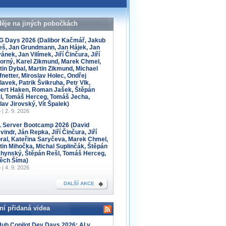
děje na jiných pobočkách
 Days 2026 (Dalibor Kačmář, Jakub
eš, Jan Grundmann, Jan Hájek, Jan
ánek, Jan Vilímek, Jiří Činčura, Jiří
orný, Karel Zikmund, Marek Chmel,
tin Dybal, Martin Zikmund, Michael
fnetter, Miroslav Holec, Ondřej
lavek, Patrik Švikruha, Petr Vlk,
ert Haken, Roman Jašek, Štěpán
l, Tomáš Herceg, Tomáš Jecha,
lav Jirovský, Vít Špalek)
 | 2. 9. 2026
 Server Bootcamp 2026 (David
indr, Ján Repka, Jiří Činčura, Jiří
ral, Kateřina Saryčeva, Marek Chmel,
tin Mihočka, Michal Suplinčák, Štěpán
hynský, Štěpán Rešl, Tomáš Herceg,
těch Šíma)
 | 4. 9. 2026
DALŠÍ AKCE
ní přidaná videa
Hub Copilot Dev Days 2026: AI v