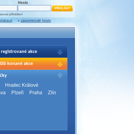
Heslo
tovat přihlášení
gistrace
»
zapomenuté heslo
 registrované akce
brazení Vašich registrací na akce
ižší konané akce
sím přihlašte.
2026,
Brno
čky
Days 2026
2026,
Brno
Hradec Králové
Server Bootcamp 2026
ava
Plzeň
Praha
Zlín