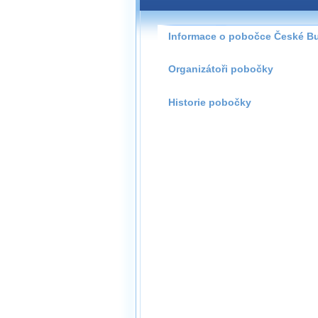
Pokud máte jakýkoliv dotaz na
pobočky, prosím neváhejte ná
Informace o pobočce České B
budejovice@wug
Organizátoři pobočky
Historie pobočky