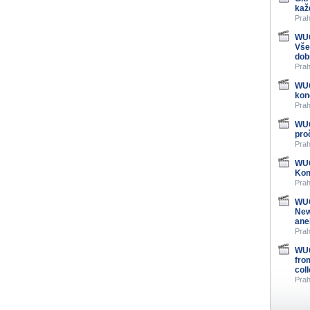
kaž
Prah
WUG
Vše
dob
Prah
WUG
kon
Prah
WUG
pro
Prah
WUG
Kom
Prah
WUG
New
ane
Prah
WUG
fro
col
Prah