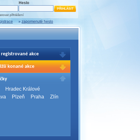
Heslo
tovat přihlášení
gistrace
»
zapomenuté heslo
 registrované akce
brazení Vašich registrací na akce
ižší konané akce
sím přihlašte.
2026,
Brno
čky
Days 2026
2026,
Brno
Hradec Králové
Server Bootcamp 2026
ava
Plzeň
Praha
Zlín