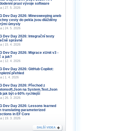
dodenní praxi vývoje software
a | 27. 5. 2026
 Dev Day 2026: Minesweeping aneb
chny cesty do pekla jsou dlážděny
rými úmysly
a | 24. 5. 2026
 Dev Day 2026: Integrační testy
ečně správně
a | 15. 4. 2026
 Dev Day 2026: Migrace xUnit v3 -
č a jak?
a | 12. 4. 2026
 Dev Day 2026: GitHub Copilot:
pletní přehled
a | 1. 4. 2026
 Dev Day 2026: Přechod z
tonsoft.Json na System.Text.Json
b jak být o 60% rychlejší
a | 26. 3. 2026
 Dev Day 2026: Lessons learned
m translating parameterized
lections in EF Core
a | 19. 3. 2026
DALŠÍ VIDEA