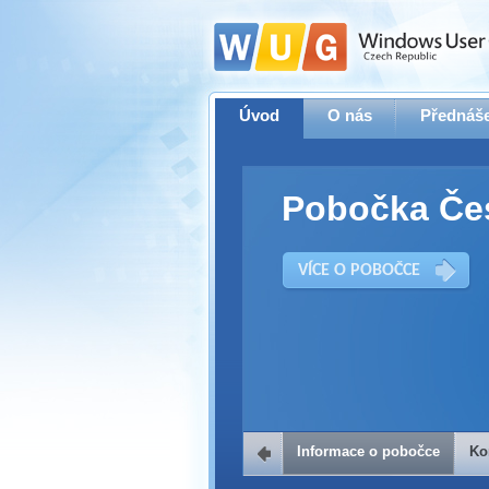
Úvod
O nás
Přednáše
Pobočka Če
VÍCE O POBOČCE
Informace o pobočce
Ko
Kontakt na 