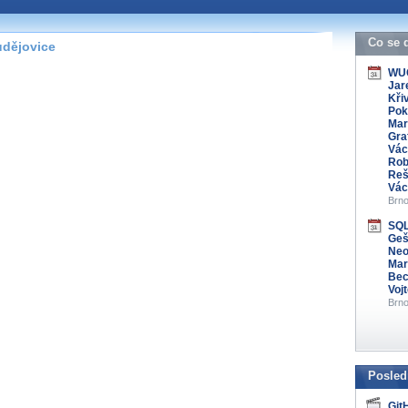
 organizátory této
s kontaktovat na e-mailu:
Co se 
udějovice
.cz
WUG
Jar
Křiv
Pok
Mar
Gra
Vác
Rob
Reš
Vác
Brno
SQL
Gešv
Neo
Mar
Bec
Voj
Brno
Posled
Git