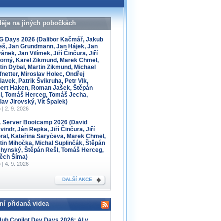
děje na jiných pobočkách
 Days 2026 (Dalibor Kačmář, Jakub
eš, Jan Grundmann, Jan Hájek, Jan
ánek, Jan Vilímek, Jiří Činčura, Jiří
orný, Karel Zikmund, Marek Chmel,
tin Dybal, Martin Zikmund, Michael
fnetter, Miroslav Holec, Ondřej
lavek, Patrik Švikruha, Petr Vlk,
ert Haken, Roman Jašek, Štěpán
l, Tomáš Herceg, Tomáš Jecha,
lav Jirovský, Vít Špalek)
 | 2. 9. 2026
 Server Bootcamp 2026 (David
indr, Ján Repka, Jiří Činčura, Jiří
ral, Kateřina Saryčeva, Marek Chmel,
tin Mihočka, Michal Suplinčák, Štěpán
hynský, Štěpán Rešl, Tomáš Herceg,
těch Šíma)
 | 4. 9. 2026
DALŠÍ AKCE
ní přidaná videa
Hub Copilot Dev Days 2026: AI v