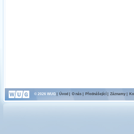
© 2026 WUG
|
Úvod
|
O nás
|
Přednášející
|
Záznamy
|
Ko