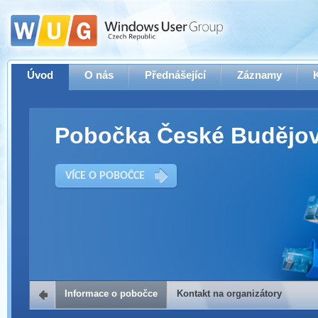
Úvod
O nás
Přednášející
Záznamy
Pobočka České Budějov
VÍCE O POBOČCE
Informace o pobočce
Kontakt na organizátory
Kontakt na organizátory