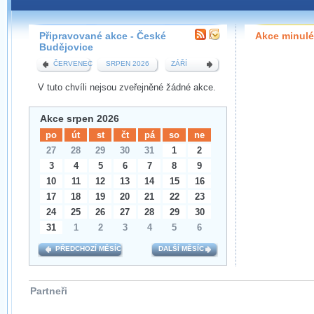
Pokud máte jakýkoliv dotaz na organizátory této
pobočky, prosím neváhejte nás kontaktovat na e-mailu:
Připravované akce - České
Akce minulé
budejovice@wug.cz
Budějovice
ČERVENEC
SRPEN 2026
ZÁŘÍ
V tuto chvíli nejsou zveřejněné žádné akce.
Akce srpen 2026
po
út
st
čt
pá
so
ne
27
28
29
30
31
1
2
3
4
5
6
7
8
9
10
11
12
13
14
15
16
17
18
19
20
21
22
23
24
25
26
27
28
29
30
31
1
2
3
4
5
6
PŘEDCHOZÍ MĚSÍC
DALŠÍ MĚSÍC
Partneři