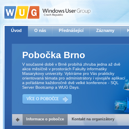
Úvod
O nás
Přednášející
Záznamy
Pobočka Brno
V současné době v Brně probíhá zhruba jedna až dvě
akce měsíčně v prostorách Fakulty informatiky
Masarykovy univerzity. Vybíráme pro Vás prakticky
orientovaná témata pro administrátory i vývojáře aplikací
a pořádáme každoročně dvě velké konference - SQL
Server Bootcamp a WUG Days.
VÍCE O POBOČCE
Informace o pobočce
Kontakt na organizátory
Kontakt na organizátory