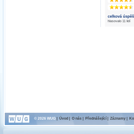
celková úspěš
hlasovalo 11 lidí
© 2026 WUG
|
Úvod
|
O nás
|
Přednášející
|
Záznamy
|
Ko