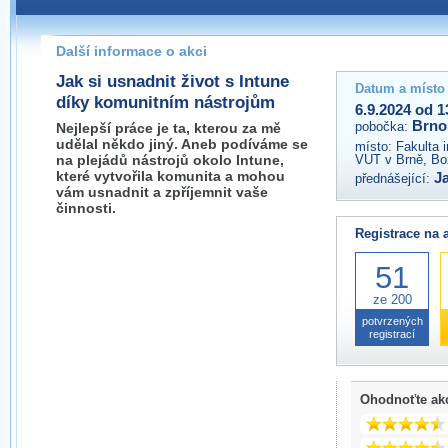
Pokud máte jakýkoliv dotaz na organizátory této akce,
prosím neváhejte nás kontaktovat na e-mailu:
Další informace o akci
brno@wug.cz
Jak si usnadnit život s Intune
Datum a místo
díky komunitním nástrojům
6.9.2024 od 1
Brno
pobočka:
Nejlepší práce je ta, kterou za mě
udělal někdo jiný. Aneb podíváme se
místo:
Fakulta 
na plejádů nástrojů okolo Intune,
VUT v Brně, Bo
které vytvořila komunita a mohou
J
přednášející:
vám usnadnit a zpříjemnit vaše
činnosti.
Registrace na 
51
ze 200
potvrzených
registrací
Ohodnoťte ak