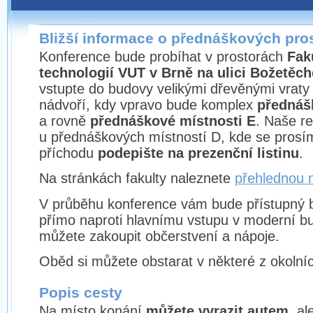
Bližší informace o přednáškových pro
Konference bude probíhat v prostorách
Fak
technologií VUT v Brně
na ulici Božetěc
vstupte do budovy velikými dřevěnými vraty
nádvoří, kdy vpravo bude komplex
přednáš
a rovně
přednáškové místnosti E
. Naše re
u přednáškových místností D, kde se prosí
příchodu
podepište na prezenční listinu
.
Na stránkách fakulty naleznete
přehlednou 
V průběhu konference vám bude přístupný b
přímo naproti hlavnímu vstupu v moderní bu
můžete zakoupit občerstvení a nápoje.
Oběd si můžete obstarat v některé z okolníc
Popis cesty
Na místo konání
můžete vyrazit autem
, a