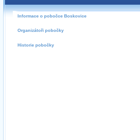
Pokud máte jakýkoliv dotaz na organizátory této
pobočky, prosím neváhejte nás kontaktovat na e-mailu:
Informace o pobočce Boskovice
boskovice@wug.cz
Organizátoři pobočky
Historie pobočky