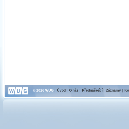
© 2026 WUG
|
Úvod
|
O nás
|
Přednášející
|
Záznamy
|
Ko