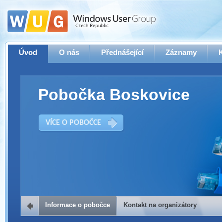
Úvod
O nás
Přednášející
Záznamy
Pobočka Boskovice
VÍCE O POBOČCE
Informace o pobočce
Kontakt na organizátory
Kontakt na organizátory