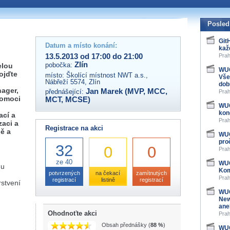
 organizátory této akce,
ovat na e-mailu:
Posled
Git
Datum a místo konání:
kaž
13.5.2013 od 17:00 do 21:00
Prah
Zlín
pobočka:
elou
WUG
Pojďte
místo:
Školící místnost NWT a.s.,
Vše
Nábřeží 5574, Zlín
dob
ager,
Jan Marek (MVP, MCC,
přednášející:
Prah
pomoci
MCT, MCSE)
WUG
kon
ací a
Prah
zaci a
Registrace na akci
ě a
WUG
pro
32
0
0
Prah
ze 40
WUG
Gu
Kom
potvrzených
na čekací
zamítnutých
Prah
registrací
listině
registrací
rstvení
WUG
New
ane
Ohodnoťte akci
Prah
Obsah přednášky (
88 %
)
WUG