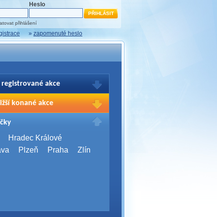
Heslo
tovat přihlášení
gistrace
»
zapomenuté heslo
 registrované akce
brazení Vašich registrací na akce
ižší konané akce
sím přihlašte.
2026,
Brno
čky
Days 2026
2026,
Brno
Hradec Králové
Server Bootcamp 2026
ava
Plzeň
Praha
Zlín