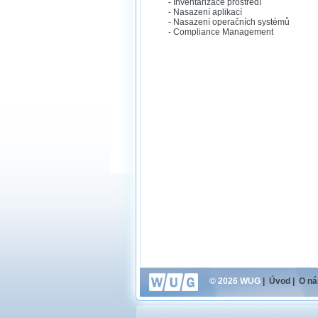
- Inventarizace prostředí
- Nasazení aplikací
- Nasazení operačních systémů
- Compliance Management
© 2026 WUG
|
Úvod
|
O ná