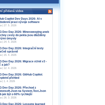
ní přidaná videa
Hub Copilot Dev Days 2026: AI v
dodenní praxi vývoje software
a | 27. 5. 2026
 Dev Day 2026: Minesweeping aneb
chny cesty do pekla jsou dlážděny
rými úmysly
a | 24. 5. 2026
 Dev Day 2026: Integrační testy
ečně správně
a | 15. 4. 2026
 Dev Day 2026: Migrace xUnit v3 -
č a jak?
a | 12. 4. 2026
 Dev Day 2026: GitHub Copilot:
pletní přehled
a | 1. 4. 2026
 Dev Day 2026: Přechod z
tonsoft.Json na System.Text.Json
b jak být o 60% rychlejší
a | 26. 3. 2026
 Dev Day 2026: Lessons learned