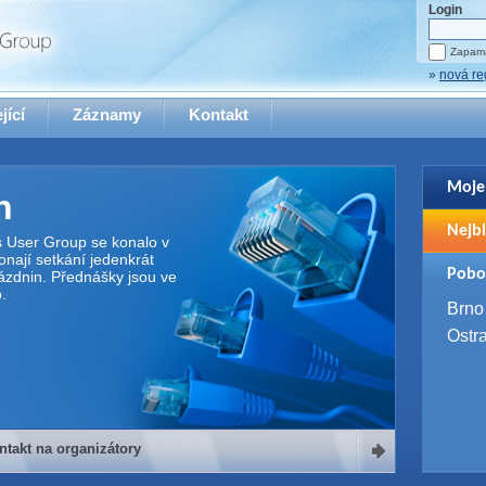
Login
Zapama
»
nová re
jící
Záznamy
Kontakt
Moje
n
Pro zo
Nejbl
se pro
s User Group se konalo v
nají setkání jedenkrát
2. 9. 
Pobo
ázdnin. Přednášky jsou ve
WUG 
.
4. 9. 
Brno
SQL 
Ostr
ntakt na organizátory
organizátory