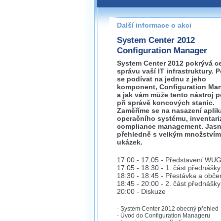
Pokud máte jakýkoliv dotaz na
prosím neváhejte nás kontakt
Další informace o akci
zlin@wug.cz
System Center 2012
Configuration Manager
System Center 2012 pokrývá c
správu vaší IT infrastruktury. 
se podívat na jednu z jeho
komponent, Configuration Man
a jak vám může tento nástroj 
při správě koncových stanic.
Zaměříme se na nasazení aplik
operačního systému, inventari
compliance management. Jasn
přehledně s velkým množstvím
ukázek.
17:00 - 17:05 - Představení WU
17:05 - 18:30 - 1. část přednášky
18:30 - 18:45 - Přestávka a obče
18:45 - 20:00 - 2. část přednášky
20:00 - Diskuze
- System Center 2012 obecný přehled
- Úvod do Configuration Manageru