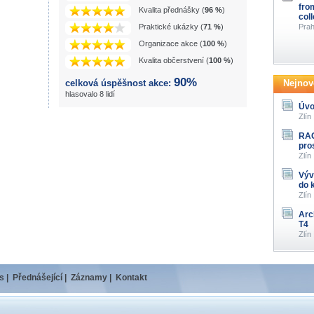
fro
Kvalita přednášky (
96 %
)
col
Praktické ukázky (
71 %
)
Prah
Organizace akce (
100 %
)
Kvalita občerstvení (
100 %
)
90%
celková úspěšnost akce:
Nejnově
hlasovalo 8 lidí
Úvo
Zlín
RAG
pro
Zlín
Výv
do 
Zlín
Arc
T4
Zlín
s
|
Přednášející
|
Záznamy
|
Kontakt