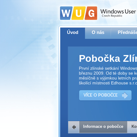
Úvod
O nás
Přednáše
Pobočka Zlí
První zlínské setkání Window
březnu 2009. Od té doby se ko
měsíčně s výjimkou letních pr
školící místnosti Edhouse s.r.o
VÍCE O POBOČCE
Informace o pobočce
Ko
Kontakt na 