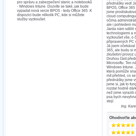
pro správu a zabezpečení stanic a notebooků
přednášky vedl Ja
- Windows Intune. Dozvíte se také, jak bude
BPOS, Office 365 
vypadat nová verze BPOS - tedy Office 365. K
jsme prodiskutov
dispozici bude několik PC, kde si můžete
cloud computingu 
služby vyzkoušet.
očima administráto
ale i pohledem maji
Jarda nám sdělil 
technologiemi a n
vyzkoušet vše, o 
připravených PC v
Já jsem očekával 
365, ale budu si 
zkušební provoz u
Druhou část před
Microsoftu. Ten n
Windows Intune. 
která pomůže snad
mít přehled, co se
přednášky jsme vy
jsme si, jak to f
rozdal hodně dárk
než jsme vyrazili
psa bych nevyhna
stojí.
Ing. Kare
Ohodnoťte ak