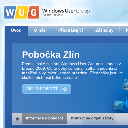
Úvod
O nás
Přednášející
Záznamy
Pobočka Zlín
První zlínské setkání Windows User Group se konalo v
březnu 2009. Od té doby se konají setkání jedenkrát
měsíčně s výjimkou letních prázdnin. Přednášky jsou ve
školící místnosti Edhouse s.r.o.
VÍCE O POBOČCE
Informace o pobočce
Kontakt na organizátory
Kontakt na organizátory