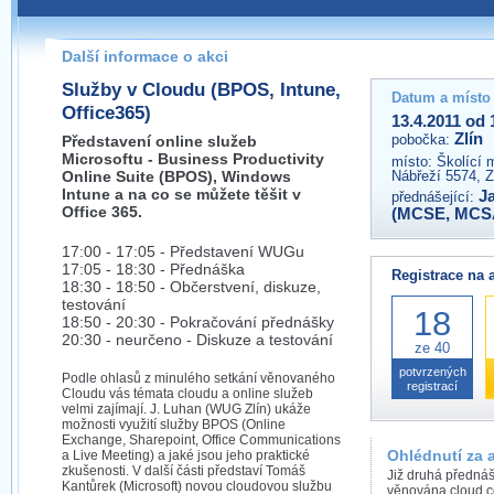
Pokud máte jakýkoliv dotaz na organizátory této akce,
prosím neváhejte nás kontaktovat na e-mailu:
Další informace o akci
zlin@wug.cz
Služby v Cloudu (BPOS, Intune,
Datum a místo
Office365)
13.4.2011 od 
Zlín
pobočka:
Představení online služeb
Microsoftu - Business Productivity
místo:
Školící 
Online Suite (BPOS), Windows
Nábřeží 5574, Z
Intune a na co se můžete těšit v
J
přednášející:
Office 365.
(MCSE, MCS
17:00 - 17:05 - Představení WUGu
17:05 - 18:30 - Přednáška
Registrace na 
18:30 - 18:50 - Občerstvení, diskuze,
testování
18
18:50 - 20:30 - Pokračování přednášky
20:30 - neurčeno - Diskuze a testování
ze 40
potvrzených
Podle ohlasů z minulého setkání věnovaného
registrací
Cloudu vás témata cloudu a online služeb
velmi zajímají. J. Luhan (WUG Zlín) ukáže
možnosti využití služby BPOS (Online
Exchange, Sharepoint, Office Communications
Ohlédnutí za 
a Live Meeting) a jaké jsou jeho praktické
zkušenosti. V další části představí Tomáš
Již druhá předná
Kantůrek (Microsoft) novou cloudovou službu
věnována cloud co