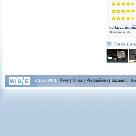
celková úspěš
hlasovali 4 lidé
Fotky z ak
© 2026 WUG
|
Úvod
|
O nás
|
Přednášející
|
Záznamy
|
Ko