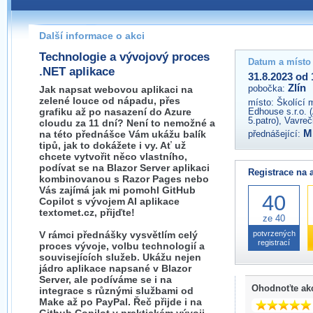
Pokud máte jakýkoliv dotaz na organizátory této akce,
prosím neváhejte nás kontaktovat na e-mailu:
Další informace o akci
zlin@wug.cz
Technologie a vývojový proces
Datum a místo
.NET aplikace
31.8.2023 od 
Zlín
pobočka:
Jak napsat webovou aplikaci na
zelené louce od nápadu, přes
místo:
Školící 
grafiku až po nasazení do Azure
Edhouse s.r.o. 
5.patro), Vavre
cloudu za 11 dní? Není to nemožné a
M
na této přednášce Vám ukážu balík
přednášející:
tipů, jak to dokážete i vy. Ať už
chcete vytvořit něco vlastního,
podívat se na Blazor Server aplikaci
Registrace na 
kombinovanou s Razor Pages nebo
Vás zajímá jak mi pomohl GitHub
40
Copilot s vývojem AI aplikace
textomet.cz, přijďte!
ze 40
V rámci přednášky vysvětlím celý
potvrzených
registrací
proces vývoje, volbu technologií a
souvisejících služeb. Ukážu nejen
jádro aplikace napsané v Blazor
Server, ale podíváme se i na
Ohodnoťte ak
integrace s různými službami od
Make až po PayPal. Řeč přijde i na