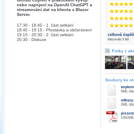
Github Copilot v praktickém vývoji
nebo napojení na OpenAI ChatGPT a
streamování dat na klienta s Blazor
Server.
17:30 - 18:45 - 1. část setkání
18:45 - 19:15 - Přestávka a občerstvení
19:15 - 20:30 - 2. část setkání
celková úspěš
20:30 - Diskuze
hlasovalo 5 lidí
Fotky z ak
Soubory ke st
impleme
0kB, st
odkazy.
2kB, st
prezent
1402kB,