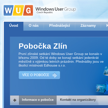
Úvod
O nás
Přednášející
Záznamy
Pobočka Zlín
První zlínské setkání Windows User Group se konalo v
březnu 2009. Od té doby se konají setkání jedenkrát
měsíčně s výjimkou letních prázdnin. Přednášky jsou ve
školící místnosti Edhouse s.r.o.
VÍCE O POBOČCE
Informace o pobočce
Kontakt na organizátory
Kontakt na organizátory