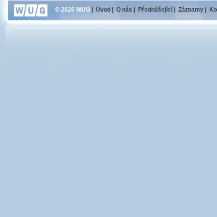
© 2026 WUG
|
Úvod
|
O nás
|
Přednášející
|
Záznamy
|
Ko