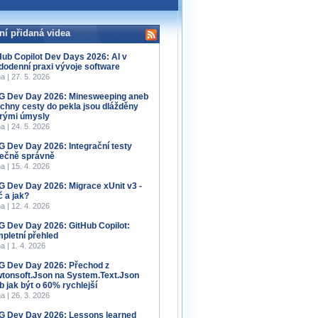
ní přidaná videa
Hub Copilot Dev Days 2026: AI v
dodenní praxi vývoje software
a | 27. 5. 2026
 Dev Day 2026: Minesweeping aneb
chny cesty do pekla jsou dlážděny
rými úmysly
a | 24. 5. 2026
 Dev Day 2026: Integrační testy
ečně správně
a | 15. 4. 2026
 Dev Day 2026: Migrace xUnit v3 -
č a jak?
a | 12. 4. 2026
 Dev Day 2026: GitHub Copilot:
pletní přehled
a | 1. 4. 2026
 Dev Day 2026: Přechod z
tonsoft.Json na System.Text.Json
b jak být o 60% rychlejší
a | 26. 3. 2026
 Dev Day 2026: Lessons learned