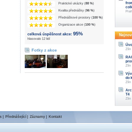
fro
Praktické ukázky (
88 %
)
col
Kvalita přednášky (
96 %
)
Prah
Přednáškové prostory (
100 %
)
Organizace akce (
100 %
)
95%
celková úspěšnost akce:
Nejnově
hlasovalo 12 lidí
Úvo
Zlín
Fotky z akce
RAG
pro
Zlín
Výv
do 
Zlín
Arc
T4
Zlín
s
|
Přednášející
|
Záznamy
|
Kontakt