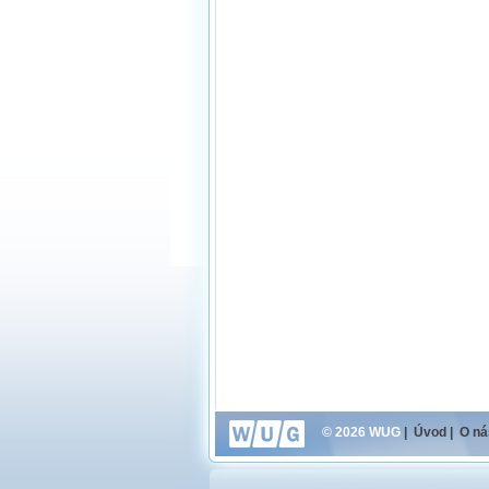
© 2026 WUG
|
Úvod
|
O ná