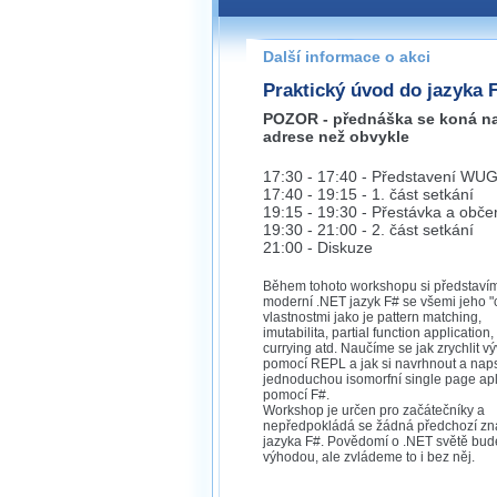
Pokud máte jakýkoliv dotaz na
prosím neváhejte nás kontakt
Další informace o akci
zlin@wug.cz
Praktický úvod do jazyka 
POZOR - přednáška se koná na
adrese než obvykle
17:30 - 17:40 - Představení WU
17:40 - 19:15 - 1. část setkání
19:15 - 19:30 - Přestávka a obče
19:30 - 21:00 - 2. část setkání
21:00 - Diskuze
Během tohoto workshopu si představí
moderní .NET jazyk F# se všemi jeho "
vlastnostmi jako je pattern matching,
imutabilita, partial function application,
currying atd. Naučíme se jak zrychlit vý
pomocí REPL a jak si navrhnout a nap
jednoduchou isomorfní single page apl
pomocí F#.
Workshop je určen pro začátečníky a
nepředpokládá se žádná předchozí zn
jazyka F#. Povědomí o .NET světě bud
výhodou, ale zvládeme to i bez něj.