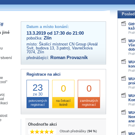
 organizátory této akce,
ovat na e-mailu:
Posled
F#
Git
Datum a místo konání:
kaž
 jiné
13.3.2019 od 17:30 do 21:00
Prah
Zlín
pobočka:
WUG
místo:
Školící místnost CN Group (Areál
Vše
Gu
Svit, budova 13, 3.patro), Vavrečkova
dob
7074, Zlín
Prah
rstvení
Roman Provazník
přednášející:
WUG
kon
Prah
Registrace na akci
me
WUG
cool"
pro
23
0
0
Prah
ze 30
voj
WUG
sat
Kom
potvrzených
na čekací
zamítnutých
ikaci
Prah
registrací
listině
registrací
WUG
alost
New
e
ane
Ohodnoťte akci
Prah
Obsah přednášky (
94 %
)
WUG