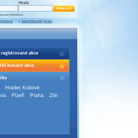
Heslo
tovat přihlášení
gistrace
»
zapomenuté heslo
 registrované akce
brazení Vašich registrací na akce
ižší konané akce
sím přihlašte.
2026,
Brno
čky
Days 2026
2026,
Brno
Hradec Králové
Server Bootcamp 2026
ava
Plzeň
Praha
Zlín