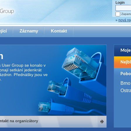
Login
Zapama
»
nová re
jící
Záznamy
Kontakt
Moje
n
Pro zo
Nejbl
se pro
s User Group se konalo v
nají setkání jedenkrát
2. 9. 
Pobo
ázdnin. Přednášky jsou ve
WUG 
.
4. 9. 
Brno
SQL 
Ostr
ntakt na organizátory
organizátory