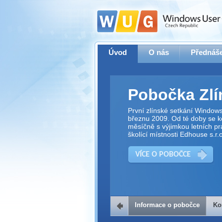
Úvod
O nás
Přednáše
Pobočka Zlí
První zlínské setkání Window
březnu 2009. Od té doby se ko
měsíčně s výjimkou letních pr
školící místnosti Edhouse s.r.o
VÍCE O POBOČCE
Informace o pobočce
Ko
Kontakt na 