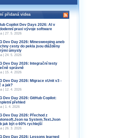
ní přidaná videa
Hub Copilot Dev Days 2026: AI v
dodenní praxi vývoje software
a | 27. 5. 2026
 Dev Day 2026: Minesweeping aneb
chny cesty do pekla jsou dlážděny
rými úmysly
a | 24. 5. 2026
 Dev Day 2026: Integrační testy
ečně správně
a | 15. 4. 2026
 Dev Day 2026: Migrace xUnit v3 -
č a jak?
a | 12. 4. 2026
 Dev Day 2026: GitHub Copilot:
pletní přehled
a | 1. 4. 2026
 Dev Day 2026: Přechod z
tonsoft.Json na System.Text.Json
b jak být o 60% rychlejší
a | 26. 3. 2026
 Dev Day 2026: Lessons learned