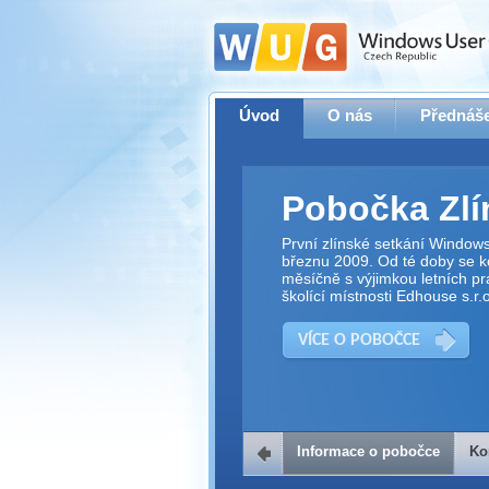
Úvod
O nás
Přednáše
Pobočka Zlí
První zlínské setkání Window
březnu 2009. Od té doby se ko
měsíčně s výjimkou letních pr
školící místnosti Edhouse s.r.o
VÍCE O POBOČCE
Informace o pobočce
Ko
Kontakt na 