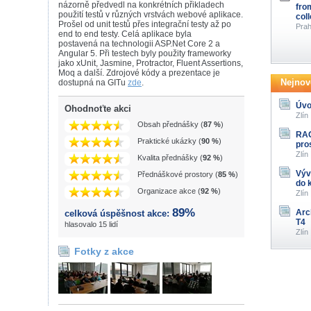
názorně předvedl na konkrétních přikladech
fro
použití testů v různých vrstvách webové aplikace.
col
Prošel od unit testů přes integrační testy až po
Prah
end to end testy. Celá aplikace byla
postavená na technologii ASP.Net Core 2 a
Angular 5. Při testech byly použity frameworky
jako xUnit, Jasmine, Protractor, Fluent Assertions,
Moq a další. Zdrojové kódy a prezentace je
Nejnově
dostupná na GITu
zde
.
Úvo
Ohodnoťte akci
Zlín
Obsah přednášky (
87 %
)
RAG
Praktické ukázky (
90 %
)
pro
Zlín
Kvalita přednášky (
92 %
)
Výv
Přednáškové prostory (
85 %
)
do 
Organizace akce (
92 %
)
Zlín
89%
Arc
celková úspěšnost akce:
T4
hlasovalo 15 lidí
Zlín
Fotky z akce