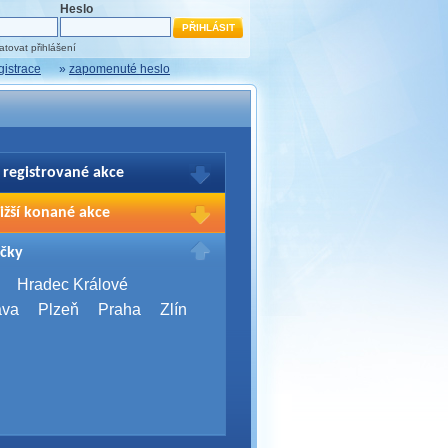
Heslo
tovat přihlášení
gistrace
»
zapomenuté heslo
 registrované akce
brazení Vašich registrací na akce
ižší konané akce
sím přihlašte.
2026,
Brno
čky
Days 2026
2026,
Brno
Hradec Králové
Server Bootcamp 2026
ava
Plzeň
Praha
Zlín