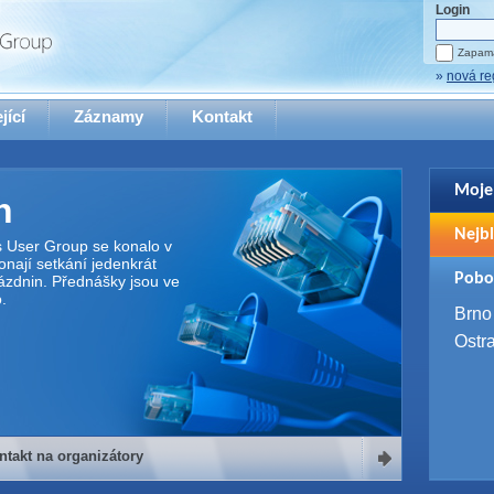
Login
Zapama
»
nová re
jící
Záznamy
Kontakt
Moje
n
Pro zo
Nejbl
se pro
s User Group se konalo v
nají setkání jedenkrát
2. 9. 
Pobo
ázdnin. Přednášky jsou ve
WUG 
.
4. 9. 
Brno
SQL 
Ostr
ntakt na organizátory
organizátory