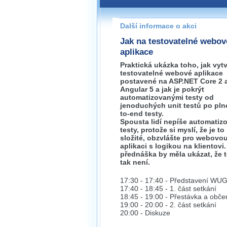
Pokud máte jakýkoliv dotaz na
prosím neváhejte nás kontakt
Další informace o akci
zlin@wug.cz
Jak na testovatelné webov
aplikace
Praktická ukázka toho, jak vytv
testovatelné webové aplikace
postavené na ASP.NET Core 2 
Angular 5 a jak je pokrýt
automatizovanými testy od
jenoduchých unit testů po pln
to-end testy.
Spousta lidí nepíše automatiz
testy, protože si myslí, že je to
složité, obzvlášte pro webovo
aplikaci s logikou na klientovi.
přednáška by měla ukázat, že 
tak není.
17:30 - 17:40 - Představení WU
17:40 - 18:45 - 1. část setkání
18:45 - 19:00 - Přestávka a obče
19:00 - 20:00 - 2. část setkání
20:00 - Diskuze