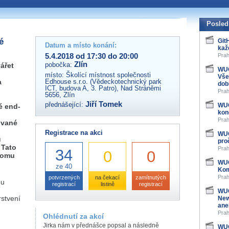
 organizátory této akce,
ovat na e-mailu:
Posled
é
Git
Datum a místo konání:
kaž
5.4.2018 od 17:30 do 20:00
Prah
Zlín
pobočka:
ářet
WUG
místo:
Školící místnost společnosti
Vše
a
Edhouse s.r.o. (Vědeckotechnický park
dob
ICT, budova A, 3. Patro), Nad Stráněmi
Prah
5656, Zlín
Jiří Tomek
přednášející:
WUG
é end-
kon
Prah
ované
Registrace na akci
WUG
u
pro
 Tato
Prah
34
0
0
tomu
WUG
ze 40
Kom
Prah
potvrzených
na čekací
zamítnutých
Gu
registrací
listině
registrací
WUG
rstvení
New
ane
Prah
Ohlédnutí za akcí
Jirka nám v přednášce popsal a následně
WUG