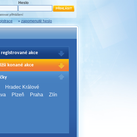
Heslo
tovat přihlášení
gistrace
»
zapomenuté heslo
 registrované akce
brazení Vašich registrací na akce
ižší konané akce
sím přihlašte.
2026,
Brno
čky
Days 2026
2026,
Brno
Hradec Králové
Server Bootcamp 2026
ava
Plzeň
Praha
Zlín