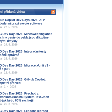
ní přidaná videa
Hub Copilot Dev Days 2026: AI v
dodenní praxi vývoje software
a | 27. 5. 2026
 Dev Day 2026: Minesweeping aneb
chny cesty do pekla jsou dlážděny
rými úmysly
a | 24. 5. 2026
 Dev Day 2026: Integrační testy
ečně správně
a | 15. 4. 2026
 Dev Day 2026: Migrace xUnit v3 -
č a jak?
a | 12. 4. 2026
 Dev Day 2026: GitHub Copilot:
pletní přehled
a | 1. 4. 2026
 Dev Day 2026: Přechod z
tonsoft.Json na System.Text.Json
b jak být o 60% rychlejší
a | 26. 3. 2026
 Dev Day 2026: Lessons learned