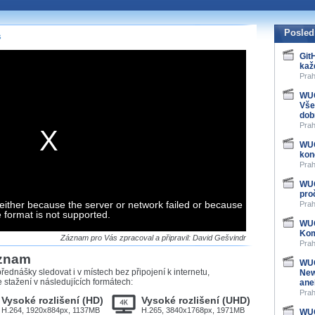
te pohodlně sledovat
našeho
HTML 5
nebo
Posled
s
 základě toho, jaké
Git
kaž
hlížeč, který přehrávač
Prah
ledovat v nejvyšší
WUG
Vše
dob
Prah
WUG
záznamů
kon
Prah
at záznamy i v místech,
WUG
u, což současný přehrávač
pro
either because the server or network failed or because
me stahování vybraných
Prah
e format is not supported.
WUG
Kom
storicky uložené
Záznam pro Vás zpracoval a připravil: David Gešvindr
Prah
 pro stahování,
áznam
e.
WUG
řednášky sledovat i v místech bez připojení k internetu,
New
stažení v následujících formátech:
ane
Prah
Vysoké rozlišení (HD)
Vysoké rozlišení (UHD)
H.264, 1920x884px, 1137MB
H.265, 3840x1768px, 1971MB
WUG