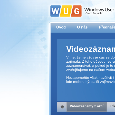
Úvod
O nás
Přednáše
Videozáznam
Víme, že ne vždy je čas se dos
zajímala. Z toho důvodu, se 
zaznamenávat, a pokud je to 
zveřejňujeme na našem webu
Nezapomeňte však navštívit i 
kde mohou být další zajímavé 
Videozáznamy z akcí
Př
Přehrávač v