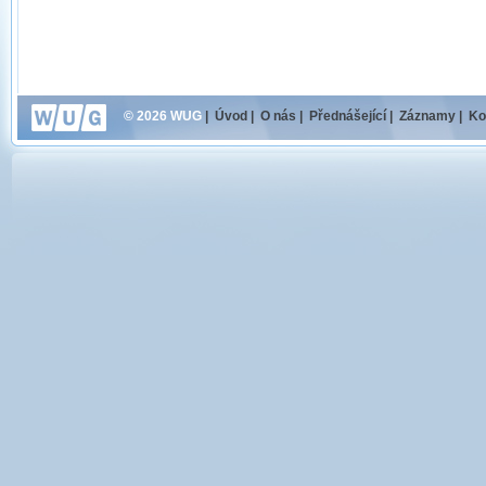
© 2026 WUG
|
Úvod
|
O nás
|
Přednášející
|
Záznamy
|
Ko