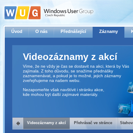
Úvod
O nás
Přednášející
Záznamy
Videozáznamy z akcí
Víme, že ne vždy je čas se dostavit na akci, která by Vás
zajímala. Z toho důvodu, se snažíme přednášky
zaznamenávat, a pokud je to možné, jejich záznamy
zveřejňujeme na našem webu.
Nezapomeňte však navštívit i stránku akce,
kde mohou být další zajímavé materiály.
Videozáznamy z akcí
Přehrávač ve stránce
Stahov
Přehrávač ve stránce