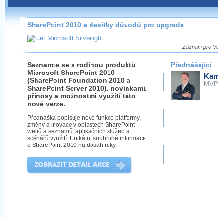
Záznamy na našem webu můžete pohodlně sledovat
přímo na stránce s využitím našeho
HTML 5
nebo
Silverlight
přehrávače.
SharePoint 2010 a desítky důvodů pro upgrade
Stránka se sama rozhodne, na základě toho, jaké
technologie podporuje Váš prohlížeč, který přehrávač
Záznam pro Vás
použít, abyste záznam mohli sledovat v nejvyšší
možné kvalitě.
Seznamte se s rodinou produktů
Přednášející
Microsoft SharePoint 2010
Kami
(SharePoint Foundation 2010 a
MVP
SharePoint Server 2010), novinkami,
přínosy a možnostmi využití této
nové verze.
Stahování záznamů
Přednáška popisuje nové funkce platformy,
změny a inovace v oblastech SharePoint
Víme, že občas chcete sledovat záznamy i v místech,
webů a seznamů, aplikačních služeb a
kde není připojení k internetu, což současný přehrávač
scénářů využití. Unikátní souhrnné informace
neumožňuje, proto umožňujeme stahování vybraných
o SharePoint 2010 na dosah ruky.
záznamů.
Velmi staré záznamy máme historicky uložené
ve formátu, který není vhodný pro stahování,
proto je ke stažení nenabízíme.