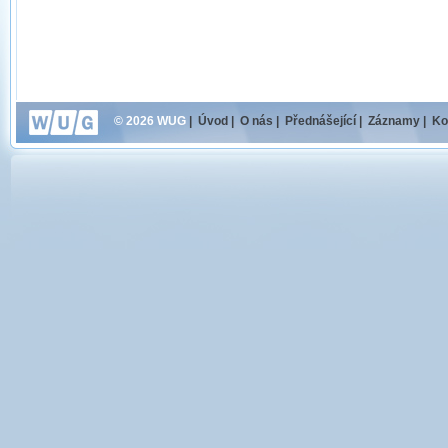
© 2026 WUG
|
Úvod
|
O nás
|
Přednášející
|
Záznamy
|
Ko