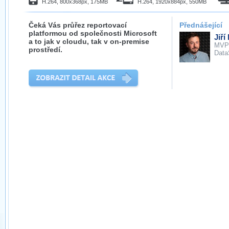
H.264, 800x368px, 175MB
H.264, 1920x884px, 550MB
Čeká Vás průřez reportovací
Přednášející
platformou od společnosti Microsoft
Jiří
a to jak v cloudu, tak v on-premise
MVP
prostředí.
Data