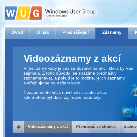
Úvod
O nás
Přednášející
Záznamy
Videozáznamy z akcí
Víme, že ne vždy je čas se dostavit na akci, která by Vás
zajímala. Z toho důvodu, se snažíme přednášky
zaznamenávat, a pokud je to možné, jejich záznamy
zveřejňujeme na našem webu.
Nezapomeňte však navštívit i stránku akce,
kde mohou být další zajímavé materiály.
Videozáznamy z akcí
Přehrávač ve stránce
Stahov
Přehrávač ve stránce