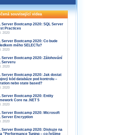
čená související videa
 Server Bootcamp 2020: SQL Server
st Practices
8. 2020
 Server Bootcamp 2020: Co bude
ledkem mého SELECTu?
8. 2020
 Server Bootcamp 2020: Zálohování
 Serveru
8. 2020
 Server Bootcamp 2020: Jak dostat
ojový kód databáze pod kontrolu –
ration nebo state based?
8. 2020
 Server Bootcamp 2020: Entity
mework Core na .NET 5
8. 2020
 Server Bootcamp 2020: Microsoft
 Server Encryption
8. 2020
 Server Bootcamp 2020: Diskuze na
a "Performance Tuning – co řešíme