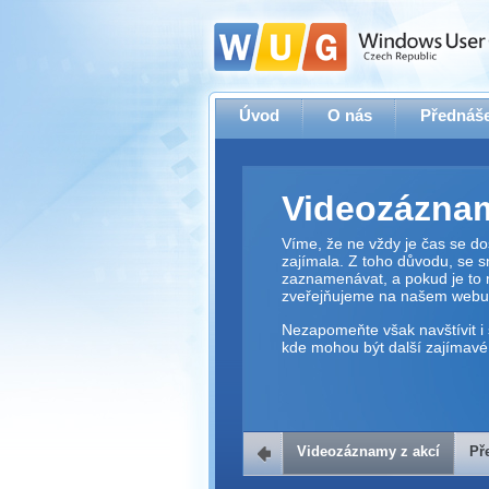
Úvod
O nás
Přednáše
Videozáznam
Víme, že ne vždy je čas se dos
zajímala. Z toho důvodu, se 
zaznamenávat, a pokud je to 
zveřejňujeme na našem webu
Nezapomeňte však navštívit i 
kde mohou být další zajímavé 
Videozáznamy z akcí
Př
Přehrávač v