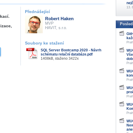
nej
13. 
Přednášející
kací.
Robert Haken
MVP
Posled
izace,
HAVIT, s.r.o.
Git
kaž
Prah
Soubory ke stažení
SQL Server Bootcamp 2020 - Návrh
WUG
schématu relační databáze.pdf
Vše
1408kB, staženo 3422x
dob
Prah
WUG
kon
Prah
WUG
pro
Prah
WUG
Kom
Prah
WUG
New
ane