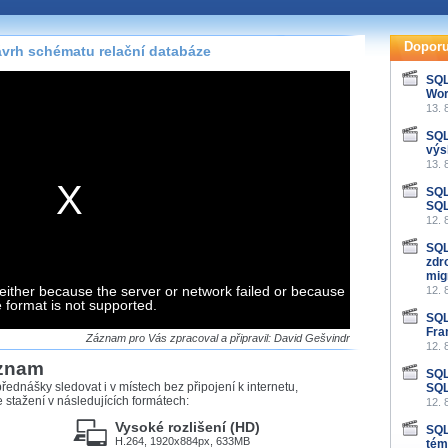
te pohodlně sledovat
našeho
HTML 5
nebo
Doporu
vrh schématu relační databáze
 základě toho, jaké
SQL
Wor
hlížeč, který přehrávač
13. 
ledovat v nejvyšší
SQL
výs
13. 
SQL
SQL
záznamů
12. 
SQL
at záznamy i v místech,
zdr
u, což současný přehrávač
mig
either because the server or network failed or because
me stahování vybraných
12. 
e format is not supported.
SQL
Fra
storicky uložené
Záznam pro Vás zpracoval a připravil: David Gešvindr
12. 
 pro stahování,
áznam
e.
SQL
řednášky sledovat i v místech bez připojení k internetu,
SQL
stažení v následujících formátech:
12. 
Vysoké rozlišení (HD)
SQL
H.264, 1920x884px, 633MB
tém