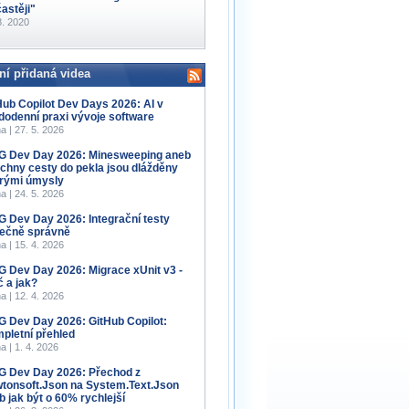
častěji"
8. 2020
ní přidaná videa
Hub Copilot Dev Days 2026: AI v
dodenní praxi vývoje software
a | 27. 5. 2026
 Dev Day 2026: Minesweeping aneb
chny cesty do pekla jsou dlážděny
rými úmysly
a | 24. 5. 2026
 Dev Day 2026: Integrační testy
ečně správně
a | 15. 4. 2026
 Dev Day 2026: Migrace xUnit v3 -
č a jak?
a | 12. 4. 2026
 Dev Day 2026: GitHub Copilot:
pletní přehled
a | 1. 4. 2026
 Dev Day 2026: Přechod z
tonsoft.Json na System.Text.Json
b jak být o 60% rychlejší