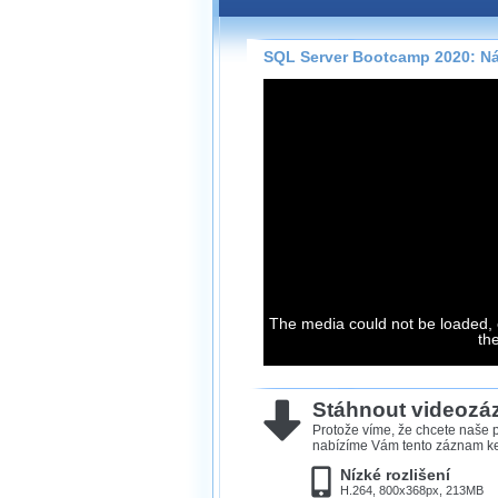
Záznamy na našem webu může
přímo na stránce s využitím 
Silverlight
přehrávače.
SQL Server Bootcamp 2020: Ná
Stránka se sama rozhodne, na
technologie podporuje Váš pro
použít, abyste záznam mohli s
možné kvalitě.
Stahování 
Víme, že občas chcete sledov
kde není připojení k internet
The media could not be loaded, 
neumožňuje, proto umožňuje
th
záznamů.
Velmi staré záznamy máme hi
ve formátu, který není vhodný
Stáhnout videoz
proto je ke stažení nenabízím
Protože víme, že chcete naše p
nabízíme Vám tento záznam ke 
Nízké rozlišení
H.264, 800x368px, 213MB