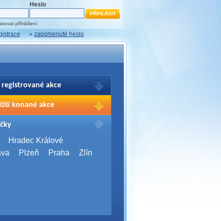
Heslo
tovat přihlášení
gistrace
»
zapomenuté heslo
 registrované akce
brazení Vašich registrací na akce
ižší konané akce
sím přihlašte.
2026,
Brno
čky
Days 2026
2026,
Brno
Hradec Králové
Server Bootcamp 2026
ava
Plzeň
Praha
Zlín