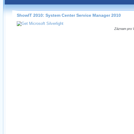
Záznamy na našem webu můžete pohodlně sledovat
přímo na stránce s využitím našeho
HTML 5
nebo
Silverlight
přehrávače.
ShowIT 2010: System Center Service Manager 2010
Stránka se sama rozhodne, na základě toho, jaké
technologie podporuje Váš prohlížeč, který přehrávač
Záznam pro Vá
použít, abyste záznam mohli sledovat v nejvyšší
možné kvalitě.
Stahování záznamů
Víme, že občas chcete sledovat záznamy i v místech,
kde není připojení k internetu, což současný přehrávač
neumožňuje, proto umožňujeme stahování vybraných
záznamů.
Velmi staré záznamy máme historicky uložené
ve formátu, který není vhodný pro stahování,
proto je ke stažení nenabízíme.