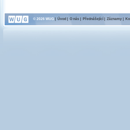
© 2026 WUG
|
Úvod
|
O nás
|
Přednášející
|
Záznamy
|
Ko