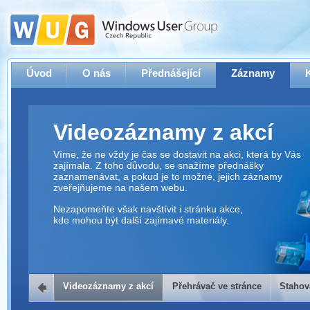
Úvod
O nás
Přednášející
Záznamy
Videozáznamy z akcí
Víme, že ne vždy je čas se dostavit na akci, která by Vás
zajímala. Z toho důvodu, se snažíme přednášky
zaznamenávat, a pokud je to možné, jejich záznamy
zveřejňujeme na našem webu.
Nezapomeňte však navštívit i stránku akce,
kde mohou být další zajímavé materiály.
Videozáznamy z akcí
Přehrávač ve stránce
Stahov
Přehrávač ve stránce