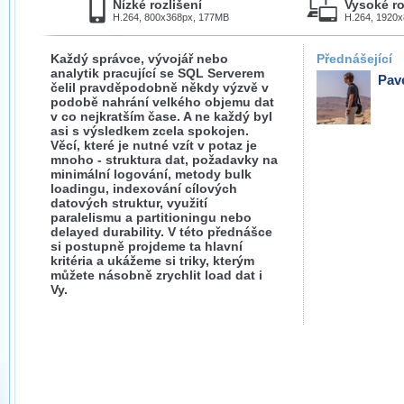
Nízké rozlišení
Vysoké ro
H.264, 800x368px, 177MB
H.264, 1920
Každý správce, vývojář nebo
Přednášející
analytik pracující se SQL Serverem
Pav
čelil pravděpodobně někdy výzvě v
podobě nahrání velkého objemu dat
v co nejkratším čase. A ne každý byl
asi s výsledkem zcela spokojen.
Věcí, které je nutné vzít v potaz je
mnoho - struktura dat, požadavky na
minimální logování, metody bulk
loadingu, indexování cílových
datových struktur, využití
paralelismu a partitioningu nebo
delayed durability. V této přednášce
si postupně projdeme ta hlavní
kritéria a ukážeme si triky, kterým
můžete násobně zrychlit load dat i
Vy.