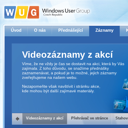
Úvod
O nás
Přednášející
Záznamy
Videozáznamy z akcí
Víme, že ne vždy je čas se dostavit na akci, která by Vás
zajímala. Z toho důvodu, se snažíme přednášky
zaznamenávat, a pokud je to možné, jejich záznamy
zveřejňujeme na našem webu.
Nezapomeňte však navštívit i stránku akce,
kde mohou být další zajímavé materiály.
Videozáznamy z akcí
Přehrávač ve stránce
Stahov
Přehrávač ve stránce