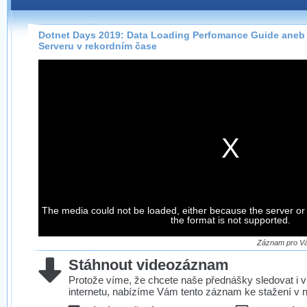
Záznamy na našem webu můžete pohodlně sledovat
přímo na stránce s využitím našeho
HTML 5
nebo
Silverlight
přehrávače.
Dotnet Days 2019: Data Loading Perfomance Guide aneb 
Serveru v rekordním čase
Stránka se sama rozhodne, na základě toho, jaké
technologie podporuje Váš prohlížeč, který přehrávač
použít, abyste záznam mohli sledovat v nejvyšší
možné kvalitě.
Stahování záznamů
Víme, že občas chcete sledovat záznamy i v místech,
kde není připojení k internetu, což současný přehrávač
neumožňuje, proto umožňujeme stahování vybraných
The media could not be loaded, either because the server or
záznamů.
the format is not supported.
Velmi staré záznamy máme historicky uložené
ve formátu, který není vhodný pro stahování,
Záznam pro Vás
proto je ke stažení nenabízíme.
Stáhnout videozáznam
Protože víme, že chcete naše přednášky sledovat i v
internetu, nabízíme Vám tento záznam ke stažení v n