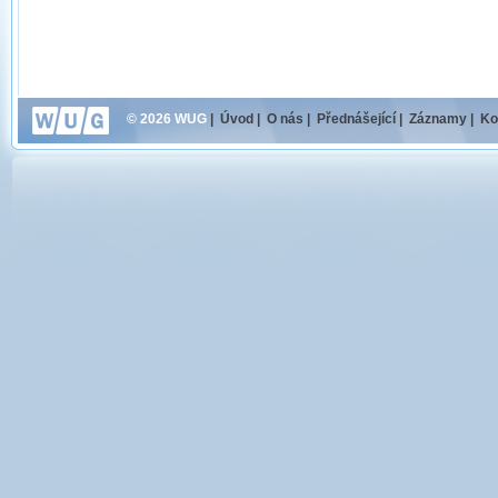
© 2026 WUG
|
Úvod
|
O nás
|
Přednášející
|
Záznamy
|
Ko