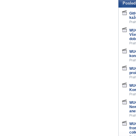
Posled
Git
kaž
Prah
WUG
Vše
dob
Prah
WUG
kon
Prah
WUG
pro
Prah
WUG
Kom
Prah
WUG
New
ane
Prah
WUG
fro
col