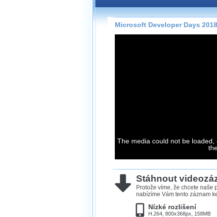
Záznamy na našem webu může
přímo na stránce s využitím 
Silverlight
přehrávače.
Microsoft Developer Days 2018
Stránka se sama rozhodne, na
technologie podporuje Váš pro
použít, abyste záznam mohli s
možné kvalitě.
Stahování 
Víme, že občas chcete sledov
kde není připojení k internet
The media could not be loaded, 
neumožňuje, proto umožňuje
th
záznamů.
Velmi staré záznamy máme hi
ve formátu, který není vhodný
Stáhnout videoz
proto je ke stažení nenabízím
Protože víme, že chcete naše p
nabízíme Vám tento záznam ke 
Nízké rozlišení
H.264, 800x368px, 158MB