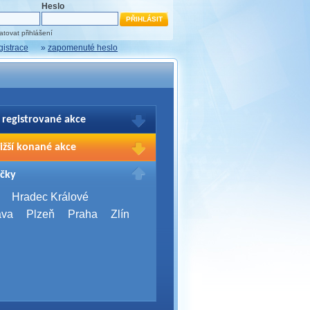
Heslo
tovat přihlášení
gistrace
»
zapomenuté heslo
 registrované akce
brazení Vašich registrací na akce
ižší konané akce
sím přihlašte.
2026,
Brno
čky
Days 2026
2026,
Brno
Hradec Králové
Server Bootcamp 2026
ava
Plzeň
Praha
Zlín