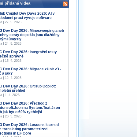
ní přidaná videa
Hub Copilot Dev Days 2026: AI v
dodenní praxi vývoje software
a | 27. 5. 2026
 Dev Day 2026: Minesweeping aneb
chny cesty do pekla jsou dlážděny
rými úmysly
a | 24. 5. 2026
 Dev Day 2026: Integrační testy
ečně správně
a | 15. 4. 2026
 Dev Day 2026: Migrace xUnit v3 -
č a jak?
a | 12. 4. 2026
 Dev Day 2026: GitHub Copilot:
pletní přehled
a | 1. 4. 2026
 Dev Day 2026: Přechod z
tonsoft.Json na System.Text.Json
b jak být o 60% rychlejší
a | 26. 3. 2026
 Dev Day 2026: Lessons learned
m translating parameterized
lections in EF Core