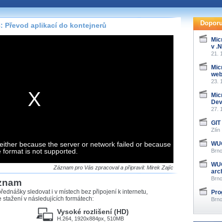
te pohodlně sledovat
našeho
HTML 5
nebo
Doporu
: Převod aplikací do kontejnerů
 základě toho, jaké
Mic
v .
hlížeč, který přehrávač
21. 
ledovat v nejvyšší
Mic
web
23. 
Mic
De
záznamů
27. 
GIT
at záznamy i v místech,
Zlín
u, což současný přehrávač
either because the server or network failed or because
me stahování vybraných
WUG
e format is not supported.
Brno
WUG
storicky uložené
Záznam pro Vás zpracoval a připravil: Mirek Zajíc
arch
 pro stahování,
Brno
áznam
e.
řednášky sledovat i v místech bez připojení k internetu,
Pro
stažení v následujících formátech:
Brno
Vysoké rozlišení (HD)
H.264, 1920x884px, 510MB