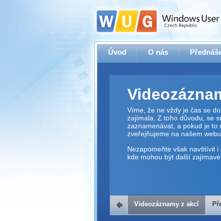
Úvod
O nás
Přednáše
Videozáznam
Víme, že ne vždy je čas se dos
zajímala. Z toho důvodu, se 
zaznamenávat, a pokud je to 
zveřejňujeme na našem webu
Nezapomeňte však navštívit i 
kde mohou být další zajímavé 
Videozáznamy z akcí
Př
Přehrávač v