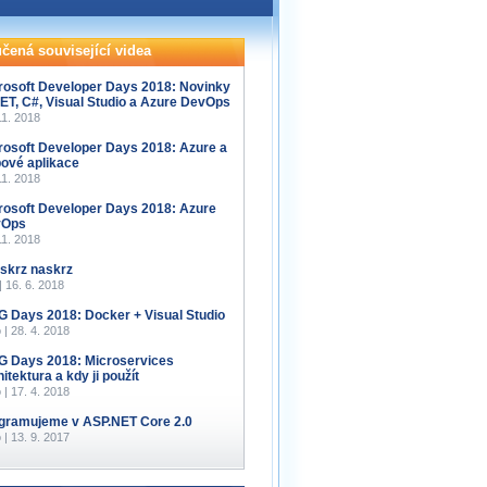
čená související videa
rosoft Developer Days 2018: Novinky
NET, C#, Visual Studio a Azure DevOps
11. 2018
rosoft Developer Days 2018: Azure a
ové aplikace
11. 2018
rosoft Developer Days 2018: Azure
vOps
11. 2018
 skrz naskrz
 | 16. 6. 2018
 Days 2018: Docker + Visual Studio
 | 28. 4. 2018
 Days 2018: Microservices
itektura a kdy ji použít
 | 17. 4. 2018
gramujeme v ASP.NET Core 2.0
 | 13. 9. 2017