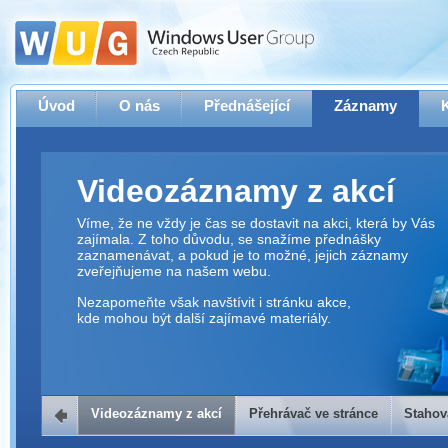
Úvod
O nás
Přednášející
Záznamy
Videozáznamy z akcí
Víme, že ne vždy je čas se dostavit na akci, která by Vás
zajímala. Z toho důvodu, se snažíme přednášky
zaznamenávat, a pokud je to možné, jejich záznamy
zveřejňujeme na našem webu.
Nezapomeňte však navštívit i stránku akce,
kde mohou být další zajímavé materiály.
Videozáznamy z akcí
Přehrávač ve stránce
Stahov
Přehrávač ve stránce