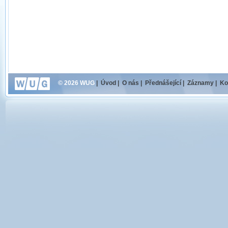
© 2026 WUG
|
Úvod
|
O nás
|
Přednášející
|
Záznamy
|
Ko