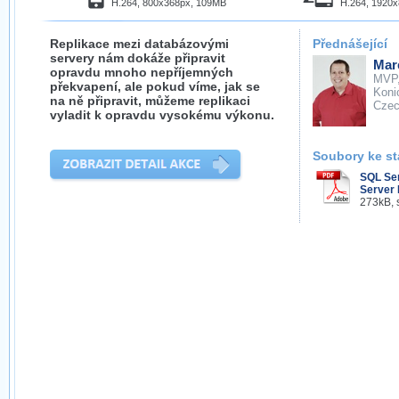
H.264, 800x368px, 109MB
H.264, 1920
Replikace mezi databázovými
Přednášející
servery nám dokáže připravit
Mar
opravdu mnoho nepříjemných
MVP
překvapení, ale pokud víme, jak se
Koni
na ně připravit, můžeme replikaci
Cze
vyladit k opravdu vysokému výkonu.
Soubory ke st
SQL Se
Server 
273kB, 