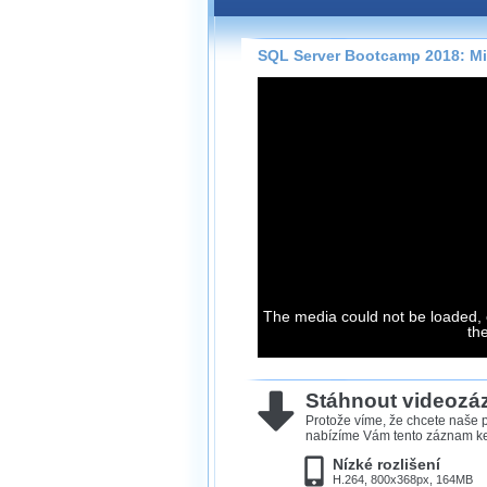
Záznamy na našem webu může
přímo na stránce s využitím 
Silverlight
přehrávače.
SQL Server Bootcamp 2018: Micr
Stránka se sama rozhodne, na
technologie podporuje Váš pro
použít, abyste záznam mohli s
možné kvalitě.
Stahování 
Víme, že občas chcete sledov
kde není připojení k internet
The media could not be loaded, 
neumožňuje, proto umožňuje
th
záznamů.
Velmi staré záznamy máme hi
ve formátu, který není vhodný
Stáhnout videoz
proto je ke stažení nenabízím
Protože víme, že chcete naše p
nabízíme Vám tento záznam ke 
Nízké rozlišení
H.264, 800x368px, 164MB