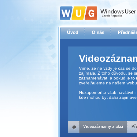
Úvod
O nás
Přednáše
Videozáznam
Víme, že ne vždy je čas se dos
zajímala. Z toho důvodu, se 
zaznamenávat, a pokud je to 
zveřejňujeme na našem webu
Nezapomeňte však navštívit i 
kde mohou být další zajímavé 
Videozáznamy z akcí
Př
Přehrávač v