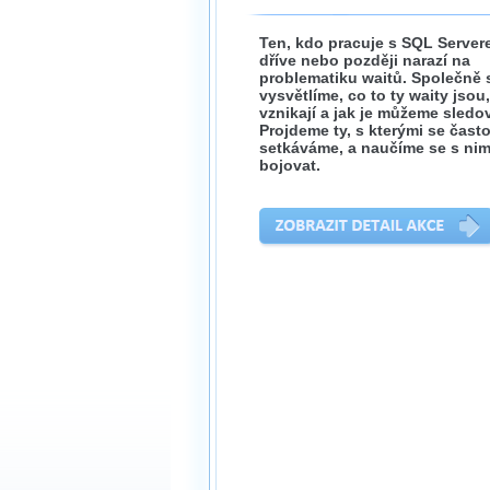
Ten, kdo pracuje s SQL Server
dříve nebo později narazí na
problematiku waitů. Společně 
vysvětlíme, co to ty waity jsou,
vznikají a jak je můžeme sledov
Projdeme ty, s kterými se čast
setkáváme, a naučíme se s nim
bojovat.