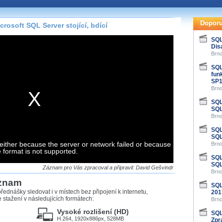
te pohodlně sledovat
našeho
HTML 5
nebo
Doporu
osoft SQL Server stojící, bdící
 základě toho, jaké
SQL
Dis
hlížeč, který přehrávač
Brno
ledovat v nejvyšší
SQL
fun
SP1
Brno
SQL
záznamů
SQL
Brno
at záznamy i v místech,
SQL
u, což současný přehrávač
SQL
either because the server or network failed or because
me stahování vybraných
Brno
e format is not supported.
SQL
SQL
storicky uložené
Záznam pro Vás zpracoval a připravil: David Gešvindr
Brno
 pro stahování,
áznam
e.
SQL
řednášky sledovat i v místech bez připojení k internetu,
201
stažení v následujících formátech:
Brno
Vysoké rozlišení (HD)
SQL
H.264, 1920x886px, 528MB
Zpr