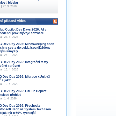
hlostí blesku
 | 27. 9. 2018
ní přidaná videa
Hub Copilot Dev Days 2026: AI v
dodenní praxi vývoje software
a | 27. 5. 2026
 Dev Day 2026: Minesweeping aneb
chny cesty do pekla jsou dlážděny
rými úmysly
a | 24. 5. 2026
 Dev Day 2026: Integrační testy
ečně správně
a | 15. 4. 2026
 Dev Day 2026: Migrace xUnit v3 -
č a jak?
a | 12. 4. 2026
 Dev Day 2026: GitHub Copilot:
pletní přehled
a | 1. 4. 2026
 Dev Day 2026: Přechod z
tonsoft.Json na System.Text.Json
b jak být o 60% rychlejší