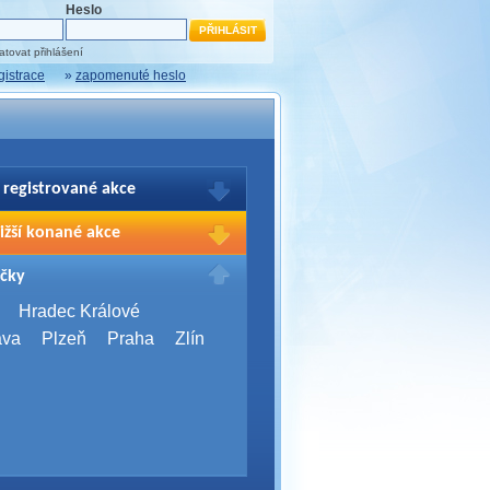
Heslo
tovat přihlášení
gistrace
»
zapomenuté heslo
 registrované akce
brazení Vašich registrací na akce
ižší konané akce
sím přihlašte.
2026,
Brno
čky
Days 2026
2026,
Brno
Hradec Králové
Server Bootcamp 2026
ava
Plzeň
Praha
Zlín