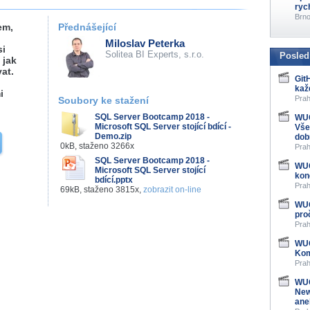
ryc
Brno
em,
Přednášející
Miloslav Peterka
si
Solitea BI Experts, s.r.o.
Posled
 jak
at.
Git
o
kaž
i
Prah
Soubory ke stažení
SQL Server Bootcamp 2018 -
WUG
Microsoft SQL Server stojící bdící -
Vše
Demo.zip
dob
0kB, staženo 3266x
Prah
SQL Server Bootcamp 2018 -
WUG
Microsoft SQL Server stojící
kon
bdící.pptx
Prah
69kB, staženo 3815x,
zobrazit on-line
WUG
pro
Prah
WUG
Kom
Prah
WUG
New
ane