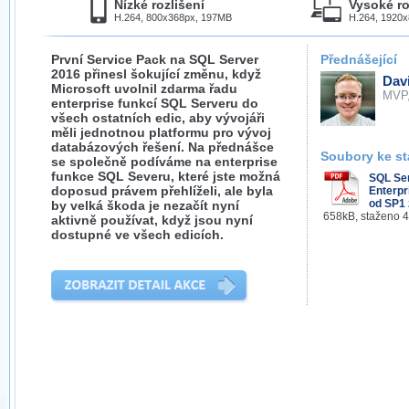
Nízké rozlišení
Vysoké ro
H.264, 800x368px, 197MB
H.264, 1920
První Service Pack na SQL Server
Přednášející
2016 přinesl šokující změnu, když
Dav
Microsoft uvolnil zdarma řadu
MVP
enterprise funkcí SQL Serveru do
všech ostatních edic, aby vývojáři
měli jednotnou platformu pro vývoj
databázových řešení. Na přednášce
Soubory ke st
se společně podíváme na enterprise
funkce SQL Severu, které jste možná
SQL Se
doposud právem přehlíželi, ale byla
Enterpr
od SP1
by velká škoda je nezačít nyní
658kB, staženo 
aktivně používat, když jsou nyní
dostupné ve všech edicích.