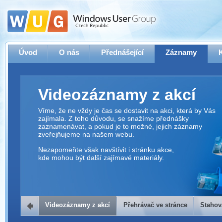
Úvod
O nás
Přednášející
Záznamy
Videozáznamy z akcí
Víme, že ne vždy je čas se dostavit na akci, která by Vás
zajímala. Z toho důvodu, se snažíme přednášky
zaznamenávat, a pokud je to možné, jejich záznamy
zveřejňujeme na našem webu.
Nezapomeňte však navštívit i stránku akce,
kde mohou být další zajímavé materiály.
Videozáznamy z akcí
Přehrávač ve stránce
Stahov
Přehrávač ve stránce