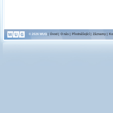
© 2026 WUG
|
Úvod
|
O nás
|
Přednášející
|
Záznamy
|
Ko