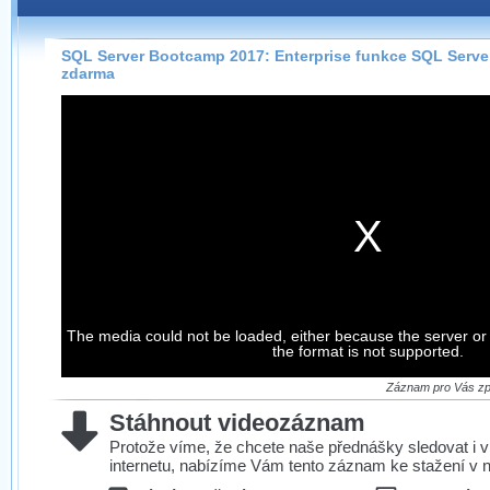
Záznamy na našem webu můžete pohodlně sledovat
přímo na stránce s využitím našeho
HTML 5
nebo
Silverlight
přehrávače.
SQL Server Bootcamp 2017: Enterprise funkce SQL Server
zdarma
Stránka se sama rozhodne, na základě toho, jaké
technologie podporuje Váš prohlížeč, který přehrávač
použít, abyste záznam mohli sledovat v nejvyšší
možné kvalitě.
Stahování záznamů
Víme, že občas chcete sledovat záznamy i v místech,
kde není připojení k internetu, což současný přehrávač
neumožňuje, proto umožňujeme stahování vybraných
The media could not be loaded, either because the server or
záznamů.
the format is not supported.
Velmi staré záznamy máme historicky uložené
ve formátu, který není vhodný pro stahování,
Záznam pro Vás zpr
proto je ke stažení nenabízíme.
Stáhnout videozáznam
Protože víme, že chcete naše přednášky sledovat i v
internetu, nabízíme Vám tento záznam ke stažení v n