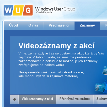
Úvod
O nás
Přednášející
Záznamy
Videozáznamy z akcí
Víme, že ne vždy je čas se dostavit na akci, která by Vás
zajímala. Z toho důvodu, se snažíme přednášky
zaznamenávat, a pokud je to možné, jejich záznamy
zveřejňujeme na našem webu.
Nezapomeňte však navštívit i stránku akce,
kde mohou být další zajímavé materiály.
Videozáznamy z akcí
Přehrávač ve stránce
Stahov
Přehrávač ve stránce