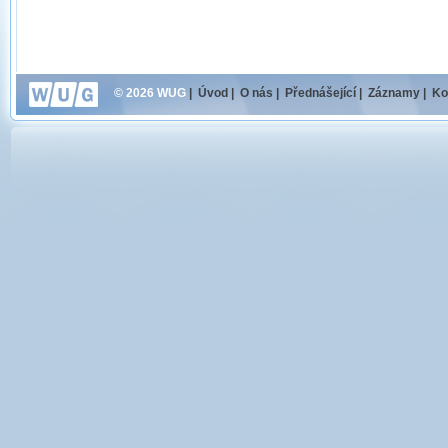
© 2026 WUG
|
Úvod
|
O nás
|
Přednášející
|
Záznamy
|
Ko