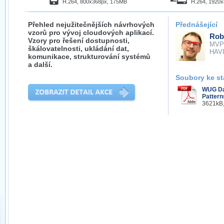
H.264, 800x368px, 175MB
H.264, 1920
Přehled nejužitečnějších návrhových
Přednášející
vzorů pro vývoj cloudových aplikací.
Rob
Vzory pro řešení dostupnosti,
MVP
škálovatelnosti, ukládání dat,
HAVIT
komunikace, strukturování systémů
a další.
Soubory ke st
WUG Da
Pattern
3621kB,